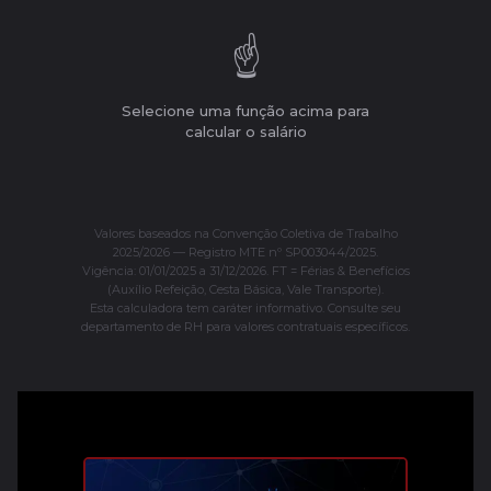
☝️
Selecione uma função acima para
calcular o salário
Valores baseados na Convenção Coletiva de Trabalho
2025/2026 — Registro MTE nº SP003044/2025.
Vigência: 01/01/2025 a 31/12/2026. FT = Férias & Benefícios
(Auxílio Refeição, Cesta Básica, Vale Transporte).
Esta calculadora tem caráter informativo. Consulte seu
departamento de RH para valores contratuais específicos.