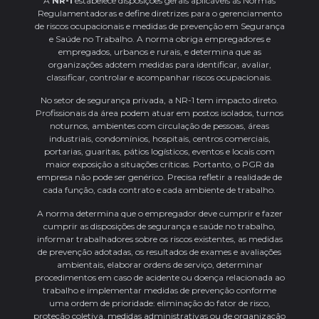
A
NR-1
estabelece disposições gerais aplicáveis às Normas
Regulamentadoras e define diretrizes para o gerenciamento
de riscos ocupacionais e medidas de prevenção em Segurança
e Saúde no Trabalho. A norma obriga empregadores e
empregados, urbanos e rurais, e determina que as
organizações adotem medidas para identificar, avaliar,
classificar, controlar e acompanhar riscos ocupacionais.
No setor de segurança privada, a NR-1 tem impacto direto.
Profissionais da área podem atuar em postos isolados, turnos
noturnos, ambientes com circulação de pessoas, áreas
industriais, condomínios, hospitais, centros comerciais,
portarias, guaritas, pátios logísticos, eventos e locais com
maior exposição a situações críticas. Portanto, o PGR da
empresa não pode ser genérico. Precisa refletir a realidade de
cada função, cada contrato e cada ambiente de trabalho.
A norma determina que o empregador deve cumprir e fazer
cumprir as disposições de segurança e saúde no trabalho,
informar trabalhadores sobre os riscos existentes, as medidas
de prevenção adotadas, os resultados de exames e avaliações
ambientais, elaborar ordens de serviço, determinar
procedimentos em caso de acidente ou doença relacionada ao
trabalho e implementar medidas de prevenção conforme
uma ordem de prioridade: eliminação do fator de risco,
proteção coletiva, medidas administrativas ou de organização