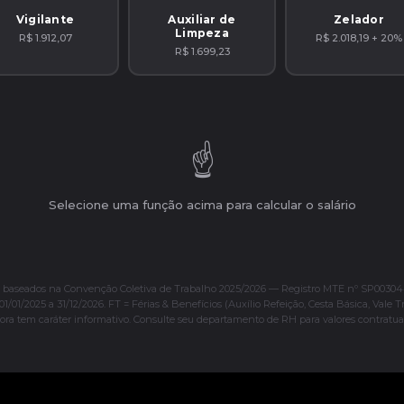
Vigilante
Auxiliar de
Zelador
Limpeza
R$ 1.912,07
R$ 2.018,19 + 20%
R$ 1.699,23
☝️
Selecione uma função acima para calcular o salário
s baseados na Convenção Coletiva de Trabalho 2025/2026 — Registro MTE nº SP00304
01/01/2025 a 31/12/2026. FT = Férias & Benefícios (Auxílio Refeição, Cesta Básica, Vale T
ora tem caráter informativo. Consulte seu departamento de RH para valores contratuai