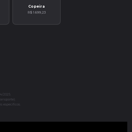
Copeira
R$ 1.699,23
4/2025.
ransporte).
s específicos.