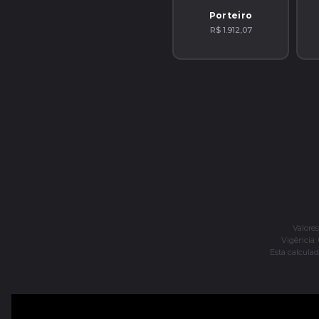
Porteiro
R$ 1.912,07
Valore
Vigência: 
Esta calculad