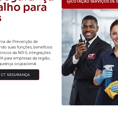
COTAÇÃO SERVIÇOS DE S
alho para
s
erna de Prevenção de
ndo suas funções, benefícios
écnicos da NR-5, integrações
PA para empresas da região,
gurança ocupacional.
 CT SEGURANÇA