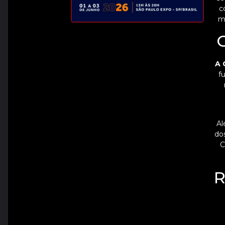
c
m
O
A 
f
Al
do
C
R