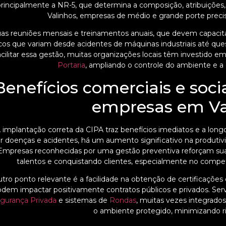
rincipalmente a NR-5, que determina a composição, atribuições,
Valinhos, empresas de médio e grande porte preci
uas reuniões mensais e treinamentos anuais, que devem capacita
scos que variam desde acidentes de máquinas industriais até qu
acilitar essa gestão, muitas organizações locais têm investido e
Portaria
, ampliando o controle do ambiente e a 
Benefícios comerciais e soci
empresas em Va
 implantação correta da CIPA traz benefícios imediatos e a lon
r doenças e acidentes, há um aumento significativo na produti
Empresas reconhecidas por uma gestão preventiva reforçam su
talentos e conquistando clientes, especialmente no competi
tro ponto relevante é a facilidade na obtenção de certificaçõe
dem impactar positivamente contratos públicos e privados. S
gurança Privada
e sistemas de
Rondas
, muitas vezes integrad
o ambiente protegido, minimizando ri