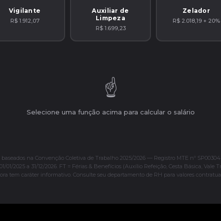
Vigilante
Auxiliar de
Zelador
Limpeza
R$ 1.912,07
R$ 2.018,19 + 20%
R$ 1.699,23
☝️
Selecione uma função acima para calcular o salário
s baseados na Convenção Coletiva de Trabalho 2025/2026 — Registro MTE nº SP00304
01/01/2025 a 31/12/2026. FT = Férias & Benefícios (Auxílio Refeição, Cesta Básica, Vale T
ora tem caráter informativo. Consulte seu departamento de RH para valores contratuai