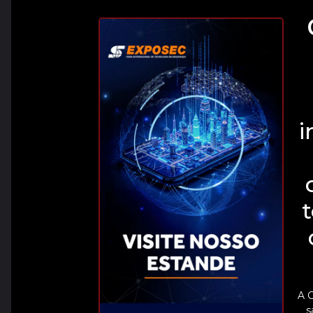
i
t
A 
s