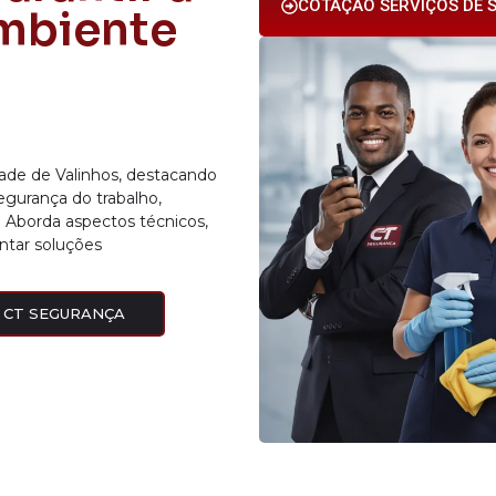
COTAÇÃO SERVIÇOS DE S
mbiente
dade de Valinhos, destacando
egurança do trabalho,
. Aborda aspectos técnicos,
entar soluções
 CT SEGURANÇA