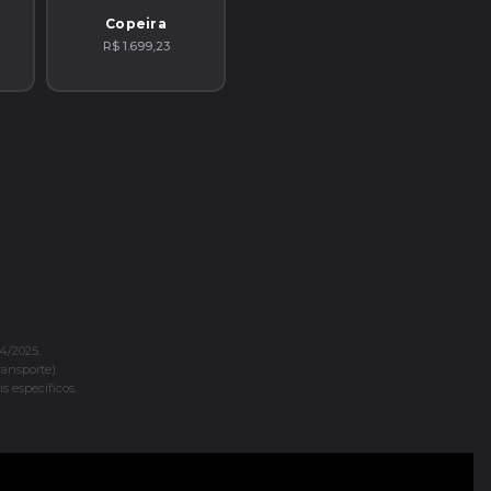
Copeira
R$ 1.699,23
4/2025.
ransporte).
s específicos.