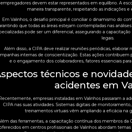
empregadores devem estar representados em equilíbrio. A escol
maneira transparente, respeitando as indicações e e
Em Valinhos, o desafio principal é conciliar o dinamismo do com
arantindo que todas as áreas estejam contempladas nas análises d
pecializadas pode ser um diferencial, assegurando a capacitaç
legais.
Além disso, a CIPA deve realizar reuniões periódicas, elabora
mpanhas internas de conscientização. Estas ações contribuem 
e o engajamento dos colaboradores, fatores essenciais para
spectos técnicos e novidad
acidentes em Va
Recentemente, empresas instaladas em Valinhos passaram a ado
CIPA nas suas atividades. Sistemas digitais de monitoramento, a
treinamentos virtuais vêm ampliando a eficácia na g
lém das ferramentas, a capacitação contínua dos membros da C
oferecidos em centros profissionais de Valinhos abordam temas 