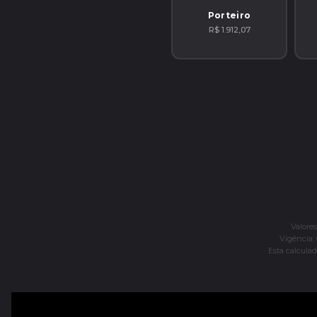
Porteiro
R$ 1.912,07
Valore
Vigência: 
Esta calculad