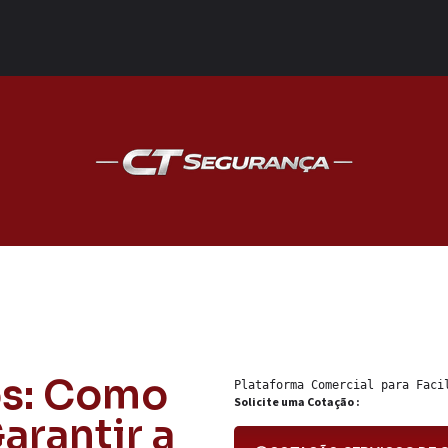
os: Como
Plataforma Comercial para 
Faci
Solicite uma Cotação :
arantir a