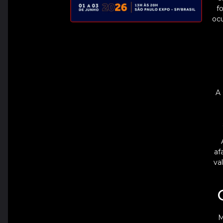
f
ocu
A 
af
va
M