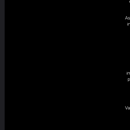
As
i
i
p
Va