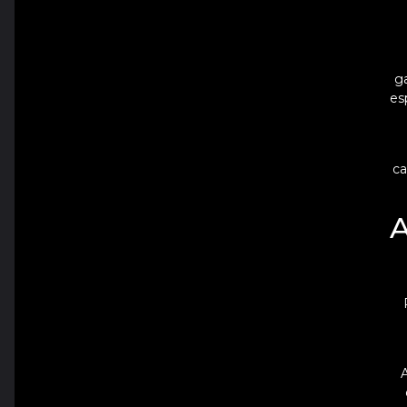
g
es
ca
A
A