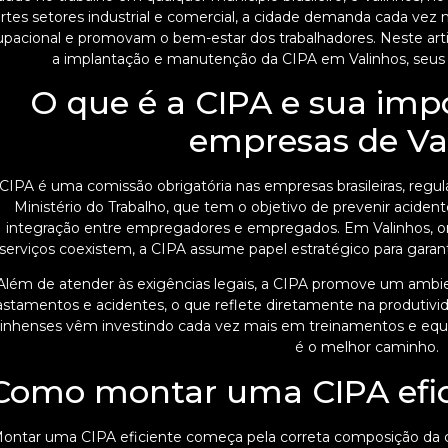
ortes setores industrial e comercial, a cidade demanda cada vez
pacional e promovam o bem-estar dos trabalhadores. Neste arti
a implantação e manutenção da CIPA em Valinhos, seus be
O que é a CIPA e sua imp
empresas de Va
CIPA é uma comissão obrigatória nas empresas brasileiras, re
Ministério do Trabalho, que tem o objetivo de prevenir acide
integração entre empregadores e empregados. Em Valinhos, on
serviços coexistem, a CIPA assume papel estratégico para garant
Além de atender às exigências legais, a CIPA promove um ambie
astamentos e acidentes, o que reflete diretamente na produtivi
linhenses vêm investindo cada vez mais em treinamentos e eq
é o melhor caminho.
Como montar uma CIPA efic
ontar uma CIPA eficiente começa pela correta composição da