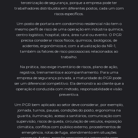
terceirização de segurança, porque a empresa pode ter
trabalhadores distribuídos em diferentes postos, cada um com
riscos específicos.
Um posto de portaria em condomínio residencial não tem o
mesmo perfil de risco de uma operação em indústria química,
centro logístico, hospital, obra, área rural ou evento. O PGR
precisa considerar riscos físicos, químicos, biológicos, de
acidentes, ergonômicos e, com a atualização da NR-1,
também os fatores de risco psicossociais relacionados ao
trabalho.
Na prática, isso exige inventário de riscos, plano de ação,
registros, treinamentos e acompanhamento. Para uma
empresa de segurança privada, a maturidade do PGR pode
ser um diferencial competitivo. Ela demonstra ao cliente que a
operação é conduzida com método, responsabilidade e visão
preventiva.
Um PGR bem aplicado ao setor deve considerar, por exemplo,
jornada, turnos, pausas, condições do posto, ergonomia na
guarita, iluminação, acesso a sanitários, comunicação com
supervisão, riscos de queda, circulação de veículos, exposição
climática, conflitos com público externo, procedimentos de
emergência, rotas de fuga, atendimento em situações
anormais, fadiga, pressão operacional e integração com