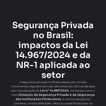
Segurança Privada
no Brasil:
impactos da Lei
14.967/2024 e da
NR-1 aplicada ao
setor
A segurança privada no Brasil passou por um dos
movimentos regulatórios mais relevantes das últimas décadas
com a publicação da
Lei nº 14.967/2024
, conhecida como o
novo
Estatuto da Segurança Privada e da Segurança
das Instituições Financeiras
. A norma reorganiza
conceitos, amplia definições, reforça o papel fiscalizador da