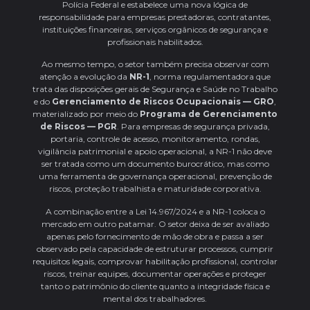
Polícia Federal e estabelece uma nova lógica de
responsabilidade para empresas prestadoras, contratantes,
instituições financeiras, serviços orgânicos de segurança e
profissionais habilitados.
Ao mesmo tempo, o setor também precisa observar com
atenção a evolução da
NR-1
, norma regulamentadora que
trata das disposições gerais de Segurança e Saúde no Trabalho
e do
Gerenciamento de Riscos Ocupacionais — GRO
,
materializado por meio do
Programa de Gerenciamento
de Riscos — PGR
. Para empresas de segurança privada,
portaria, controle de acesso, monitoramento, rondas,
vigilância patrimonial e apoio operacional, a NR-1 não deve
ser tratada como um documento burocrático, mas como
uma ferramenta de governança operacional, prevenção de
riscos, proteção trabalhista e maturidade corporativa.
A combinação entre a Lei 14.967/2024 e a NR-1 coloca o
mercado em outro patamar. O setor deixa de ser avaliado
apenas pelo fornecimento de mão de obra e passa a ser
observado pela capacidade de estruturar processos, cumprir
requisitos legais, comprovar habilitação profissional, controlar
riscos, treinar equipes, documentar operações e proteger
tanto o patrimônio do cliente quanto a integridade física e
mental dos trabalhadores.