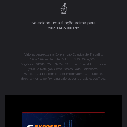
☝️
Selecione uma função acima para
calcular o salário
Valores baseados na Convenção Coletiva de Trabalho
2025/2026 — Registro MTE nº SP003044/2025.
Vigência: 01/01/2025 a 31/12/2026. FT = Férias & Benefícios
(Auxílio Refeição, Cesta Básica, Vale Transporte).
Esta calculadora tem caráter informativo. Consulte seu
departamento de RH para valores contratuais específicos.