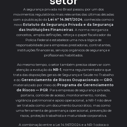
setor
A segurança privada no Brasil passou por um dos
movimentos regulatórios mais relevantes das últimas décadas
com a publicação da
Lei nº 14.967/2024
, conhecida como o
novo
Estatuto da Segurança Privada e da Segurança
das Instituições Financeiras
. A norma reorganiza
conceitos, amplia definições, reforça o papel fiscalizador da
Polícia Federal e estabelece uma nova lógica de
responsabilidade para empresas prestadoras, contratantes,
instituições financeiras, serviços orgânicos de segurança e
profissionais habilitados.
Ao mesmo tempo, o setor também precisa observar com
atenção a evolução da
NR-1
, norma regulamentadora que
trata das disposições gerais de Segurança e Saúde no Trabalho
e do
Gerenciamento de Riscos Ocupacionais — GRO
,
materializado por meio do
Programa de Gerenciamento
de Riscos — PGR
. Para empresas de segurança privada,
portaria, controle de acesso, monitoramento, rondas,
vigilância patrimonial e apoio operacional, a NR-1 não deve
ser tratada como um documento burocrático, mas como
uma ferramenta de governança operacional, prevenção de
riscos, proteção trabalhista e maturidade corporativa.
A combinação entre a Lei 14.967/2024 e a NR-1 coloca o