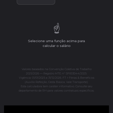
☝️
Selecione uma função acima para
calcular o salário
Valores baseados na Convenção Coletiva de Trabalho
2025/2026 — Registro MTE nº SP003044/2025.
Vigência: 01/01/2025 a 31/12/2026. FT = Férias & Benefícios
(Auxílio Refeição, Cesta Básica, Vale Transporte).
Esta calculadora tem caráter informativo. Consulte seu
departamento de RH para valores contratuais específicos.