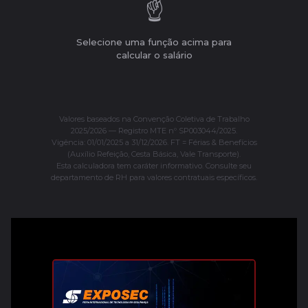
☝️
Selecione uma função acima para
calcular o salário
Valores baseados na Convenção Coletiva de Trabalho
2025/2026 — Registro MTE nº SP003044/2025.
Vigência: 01/01/2025 a 31/12/2026. FT = Férias & Benefícios
(Auxílio Refeição, Cesta Básica, Vale Transporte).
Esta calculadora tem caráter informativo. Consulte seu
departamento de RH para valores contratuais específicos.