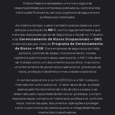
Polícia Federal e estabelece uma nova lógica de
responsabilidade para empresas prestadoras, contratantes,
instituições financeiras, serviços orgânicos de segurança e
profissionais habilitados.
Ao mesmo tempo, o setor também precisa observar com
atenção a evolução da
NR-1
, norma regulamentadora que
trata das disposições gerais de Segurança e Saúde no Trabalho
e do
Gerenciamento de Riscos Ocupacionais — GRO
,
materializado por meio do
Programa de Gerenciamento
de Riscos — PGR
. Para empresas de segurança privada,
portaria, controle de acesso, monitoramento, rondas,
vigilância patrimonial e apoio operacional, a NR-1 não deve
ser tratada como um documento burocrático, mas como
uma ferramenta de governança operacional, prevenção de
riscos, proteção trabalhista e maturidade corporativa.
A combinação entre a Lei 14.967/2024 e a NR-1 coloca o
mercado em outro patamar. O setor deixa de ser avaliado
apenas pelo fornecimento de mão de obra e passa a ser
observado pela capacidade de estruturar processos, cumprir
requisitos legais, comprovar habilitação profissional, controlar
riscos, treinar equipes, documentar operações e proteger
tanto o patrimônio do cliente quanto a integridade física e
mental dos trabalhadores.