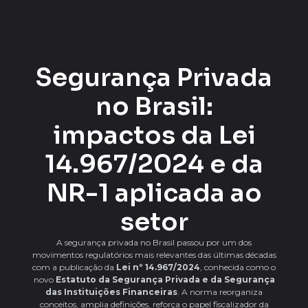
Segurança Privada
no Brasil:
impactos da Lei
14.967/2024 e da
NR-1 aplicada ao
setor
A segurança privada no Brasil passou por um dos
movimentos regulatórios mais relevantes das últimas décadas
com a publicação da
Lei nº 14.967/2024
, conhecida como o
novo
Estatuto da Segurança Privada e da Segurança
das Instituições Financeiras
. A norma reorganiza
conceitos, amplia definições, reforça o papel fiscalizador da