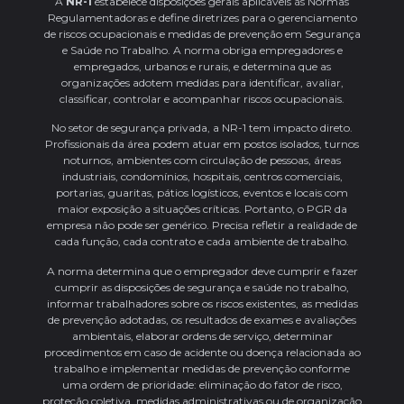
A
NR-1
estabelece disposições gerais aplicáveis às Normas
Regulamentadoras e define diretrizes para o gerenciamento
de riscos ocupacionais e medidas de prevenção em Segurança
e Saúde no Trabalho. A norma obriga empregadores e
empregados, urbanos e rurais, e determina que as
organizações adotem medidas para identificar, avaliar,
classificar, controlar e acompanhar riscos ocupacionais.
No setor de segurança privada, a NR-1 tem impacto direto.
Profissionais da área podem atuar em postos isolados, turnos
noturnos, ambientes com circulação de pessoas, áreas
industriais, condomínios, hospitais, centros comerciais,
portarias, guaritas, pátios logísticos, eventos e locais com
maior exposição a situações críticas. Portanto, o PGR da
empresa não pode ser genérico. Precisa refletir a realidade de
cada função, cada contrato e cada ambiente de trabalho.
A norma determina que o empregador deve cumprir e fazer
cumprir as disposições de segurança e saúde no trabalho,
informar trabalhadores sobre os riscos existentes, as medidas
de prevenção adotadas, os resultados de exames e avaliações
ambientais, elaborar ordens de serviço, determinar
procedimentos em caso de acidente ou doença relacionada ao
trabalho e implementar medidas de prevenção conforme
uma ordem de prioridade: eliminação do fator de risco,
proteção coletiva, medidas administrativas ou de organização