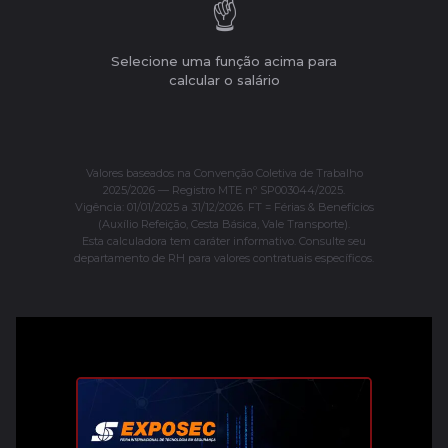
☝️
Selecione uma função acima para
calcular o salário
Valores baseados na Convenção Coletiva de Trabalho
2025/2026 — Registro MTE nº SP003044/2025.
Vigência: 01/01/2025 a 31/12/2026. FT = Férias & Benefícios
(Auxílio Refeição, Cesta Básica, Vale Transporte).
Esta calculadora tem caráter informativo. Consulte seu
departamento de RH para valores contratuais específicos.