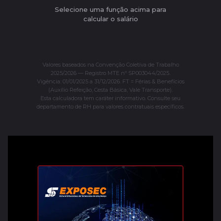
Selecione uma função acima para
calcular o salário
Valores baseados na Convenção Coletiva de Trabalho
2025/2026 — Registro MTE nº SP003044/2025.
Vigência: 01/01/2025 a 31/12/2026. FT = Férias & Benefícios
(Auxílio Refeição, Cesta Básica, Vale Transporte).
Esta calculadora tem caráter informativo. Consulte seu
departamento de RH para valores contratuais específicos.