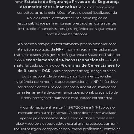
novo
Estatuto da Segurança Privada e da Segurança
das Instituições Financeiras
. A norma reorganiza
conceitos, amplia definições, reforça o papel fiscalizador da
Polícia Federal e estabelece uma nova lógica de
responsabilidade para empresas prestadoras, contratantes,
instituições financeiras, serviços orgânicos de segurança e
profissionais habilitados.
Ao mesmo tempo, o setor também precisa observar com
atenção a evolução da
NR-1
, norma regulamentadora que
trata das disposições gerais de Segurança e Saúde no Trabalho
e do
Gerenciamento de Riscos Ocupacionais — GRO
,
materializado por meio do
Programa de Gerenciamento
de Riscos — PGR
. Para empresas de segurança privada,
portaria, controle de acesso, monitoramento, rondas,
vigilância patrimonial e apoio operacional, a NR-1 não deve
ser tratada como um documento burocrático, mas como
uma ferramenta de governança operacional, prevenção de
riscos, proteção trabalhista e maturidade corporativa.
A combinação entre a Lei 14.967/2024 e a NR-1 coloca o
mercado em outro patamar. O setor deixa de ser avaliado
apenas pelo fornecimento de mão de obra e passa a ser
observado pela capacidade de estruturar processos, cumprir
requisitos legais, comprovar habilitação profissional, controlar