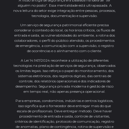
A visão antiga de segurança era baseada na ideia de “ter
alguém no posto”. Essa mentalidade está ultrapassada. A
nova leitura do setor exige integração entre pessoas, processos,
tecnologia, documentação e supervisão.
Um serviço de segurança patrimonial eficiente precisa
considerar o contexto do local, os horários críticos, os fluxos de
entrada e saída, as vulnerabilidades do ambiente, a rotina dos
colaboradores, o perfil do público atendido, os procedimentos
de emergência, a comunicação com a supervisão, o registro
de ocorrências e o alinhamento com o cliente.
A Lei 14.967/2024 reconhece a utilização de diferentes
tecnologias na prestação de serviços de segurança, observados
os limites legais. Isso reforça o papel do monitoramento, dos
sistemas eletrônicos, dos registros digitais, das centrais de
controle, dos relatórios operacionais e dos indicadores de
desempenho. Segurança privada moderna é gestão de risco
em tempo real, não apenas presença operacional.
Para empresas, condomínios, indústrias e centros logísticos,
isso significa que o fornecedor deve entregar mais do que
escala de profissionais. Deve entregar método. Deve haver
procedimento de entrada e saída, controle de visitantes,
critérios de identificação, protocolo de comunicação, registro
de anomalias, plano de contingência, rotina de supervisão e