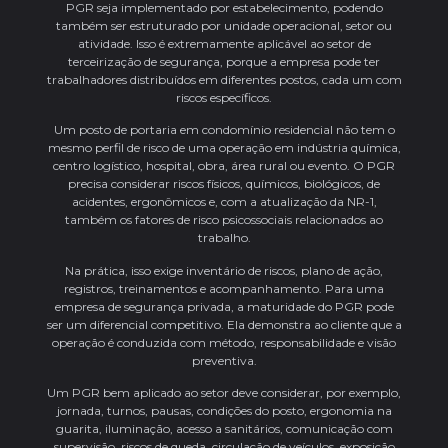
PGR seja implementado por estabelecimento, podendo
também ser estruturado por unidade operacional, setor ou
atividade. Isso é extremamente aplicável ao setor de
terceirização de segurança, porque a empresa pode ter
trabalhadores distribuídos em diferentes postos, cada um com
riscos específicos.
Um posto de portaria em condomínio residencial não tem o
mesmo perfil de risco de uma operação em indústria química,
centro logístico, hospital, obra, área rural ou evento. O PGR
precisa considerar riscos físicos, químicos, biológicos, de
acidentes, ergonômicos e, com a atualização da NR-1,
também os fatores de risco psicossociais relacionados ao
trabalho.
Na prática, isso exige inventário de riscos, plano de ação,
registros, treinamentos e acompanhamento. Para uma
empresa de segurança privada, a maturidade do PGR pode
ser um diferencial competitivo. Ela demonstra ao cliente que a
operação é conduzida com método, responsabilidade e visão
preventiva.
Um PGR bem aplicado ao setor deve considerar, por exemplo,
jornada, turnos, pausas, condições do posto, ergonomia na
guarita, iluminação, acesso a sanitários, comunicação com
supervisão, riscos de queda, circulação de veículos, exposição