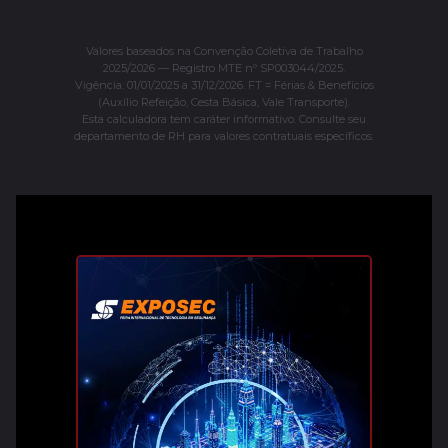
Valores baseados na Convenção Coletiva de Trabalho
2025/2026 — Registro MTE nº SP003044/2025.
Vigência: 01/01/2025 a 31/12/2026. FT = Férias & Benefícios
(Auxílio Refeição, Cesta Básica, Vale Transporte).
Esta calculadora tem caráter informativo. Consulte seu
departamento de RH para valores contratuais específicos.