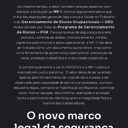
Ao mesmo tempo, o setor também precisa observar com
atenção a evolução da
NR-1
, norma regulamentadora que
trata das disposições gerais de Segurança e Saúde no Trabalho
e do
Gerenciamento de Riscos Ocupacionais — GRO
,
materializado por meio do
Programa de Gerenciamento
de Riscos — PGR
. Para empresas de segurança privada,
portaria, controle de acesso, monitoramento, rondas,
vigilância patrimonial e apoio operacional, a NR-1 não deve
ser tratada como um documento burocrático, mas como
uma ferramenta de governança operacional, prevenção de
riscos, proteção trabalhista e maturidade corporativa.
A combinação entre a Lei 14.967/2024 e a NR-1 coloca o
mercado em outro patamar. O setor deixa de ser avaliado
apenas pelo fornecimento de mão de obra e passa a ser
observado pela capacidade de estruturar processos, cumprir
requisitos legais, comprovar habilitação profissional, controlar
riscos, treinar equipes, documentar operações e proteger
tanto o patrimônio do cliente quanto a integridade física e
mental dos trabalhadores.
O novo marco
legal da segurança