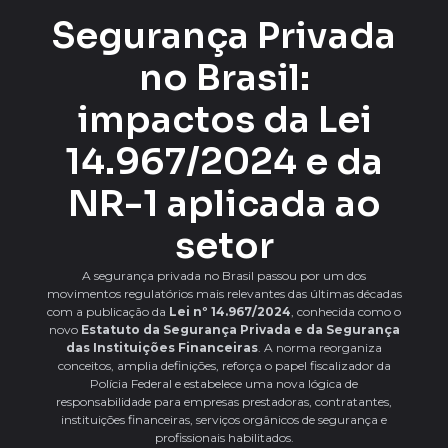
Segurança Privada
no Brasil:
impactos da Lei
14.967/2024 e da
NR-1 aplicada ao
setor
A segurança privada no Brasil passou por um dos
movimentos regulatórios mais relevantes das últimas décadas
com a publicação da
Lei nº 14.967/2024
, conhecida como o
novo
Estatuto da Segurança Privada e da Segurança
das Instituições Financeiras
. A norma reorganiza
conceitos, amplia definições, reforça o papel fiscalizador da
Polícia Federal e estabelece uma nova lógica de
responsabilidade para empresas prestadoras, contratantes,
instituições financeiras, serviços orgânicos de segurança e
profissionais habilitados.