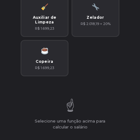
Auxiliar de
Zelador
Limpeza
R$ 2.018,19 + 20%
R$ 1.699,23
Copeira
R$ 1.699,23
☝️
Selecione uma função acima para
calcular o salário