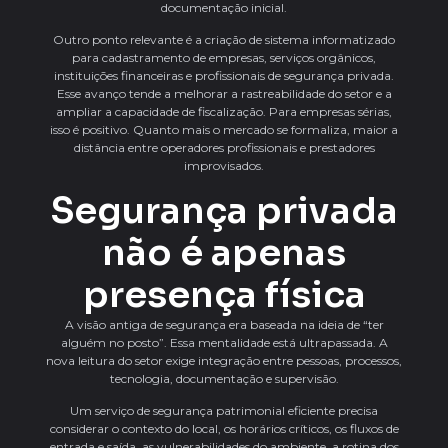
documentação inicial.
Outro ponto relevante é a criação de sistema informatizado
para cadastramento de empresas, serviços orgânicos,
instituições financeiras e profissionais de segurança privada.
Esse avanço tende a melhorar a rastreabilidade do setor e a
ampliar a capacidade de fiscalização. Para empresas sérias,
isso é positivo. Quanto mais o mercado se formaliza, maior a
distância entre operadores profissionais e prestadores
improvisados.
Segurança privada
não é apenas
presença física
A visão antiga de segurança era baseada na ideia de “ter
alguém no posto”. Essa mentalidade está ultrapassada. A
nova leitura do setor exige integração entre pessoas, processos,
tecnologia, documentação e supervisão.
Um serviço de segurança patrimonial eficiente precisa
considerar o contexto do local, os horários críticos, os fluxos de
entrada e saída, as vulnerabilidades do ambiente, a rotina dos