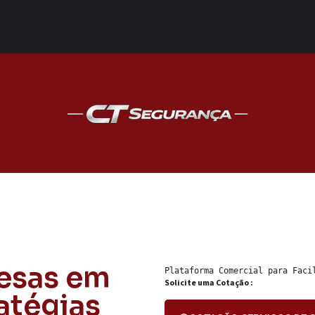
esas em
Plataforma Comercial para 
Faci
Solicite uma Cotação :
atégias