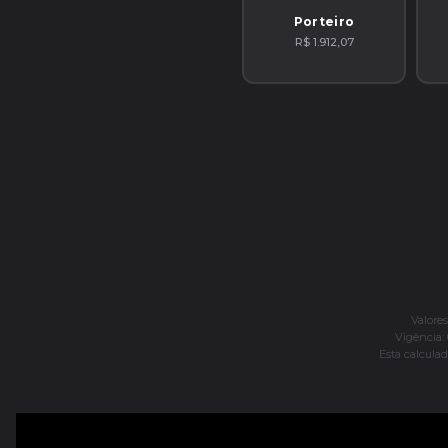
Porteiro
R$ 1.912,07
Valore
Vigência: 
Esta calculad