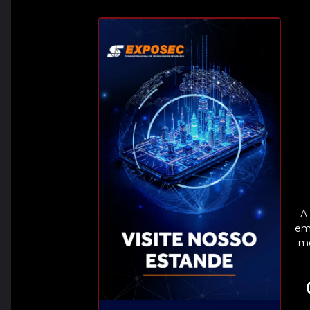
A
em 
mé