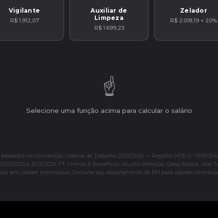
Vigilante
Auxiliar de
Zelador
Limpeza
R$ 1.912,07
R$ 2.018,19 + 20%
R$ 1.699,23
☝️
Selecione uma função acima para calcular o salário
s baseados na Convenção Coletiva de Trabalho 2025/2026 — Registro MTE nº SP00304
01/01/2025 a 31/12/2026. FT = Férias & Benefícios (Auxílio Refeição, Cesta Básica, Vale T
ora tem caráter informativo. Consulte seu departamento de RH para valores contratuai