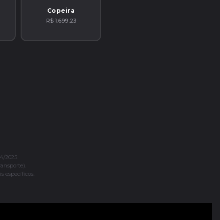
Copeira
R$ 1.699,23
4/2025.
ransporte).
s específicos.