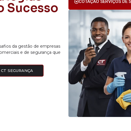
COTAÇÃO SERVIÇOS DE S
 o Sucesso
desafios da gestão de empresas
comerciais e de segurança que
 CT SEGURANÇA