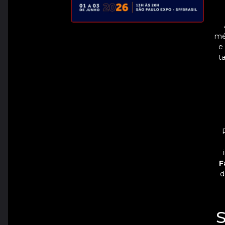
mé
e
t
F
d
S