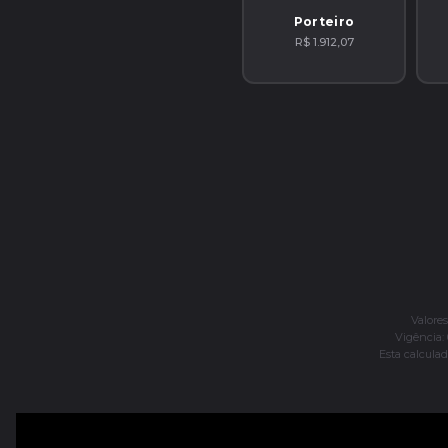
Porteiro
R$ 1.912,07
Valore
Vigência: 
Esta calculad