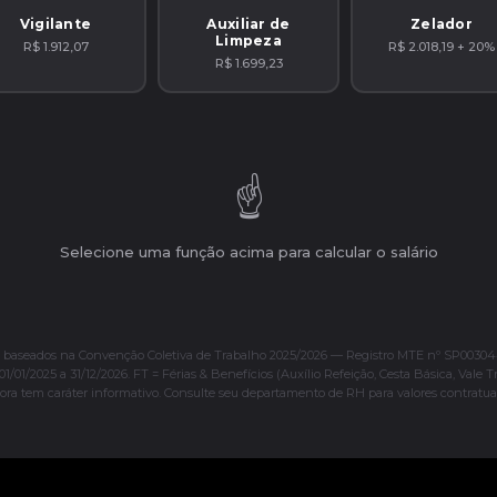
Vigilante
Auxiliar de
Zelador
Limpeza
R$ 1.912,07
R$ 2.018,19 + 20%
R$ 1.699,23
☝️
Selecione uma função acima para calcular o salário
s baseados na Convenção Coletiva de Trabalho 2025/2026 — Registro MTE nº SP00304
01/01/2025 a 31/12/2026. FT = Férias & Benefícios (Auxílio Refeição, Cesta Básica, Vale T
ora tem caráter informativo. Consulte seu departamento de RH para valores contratuai