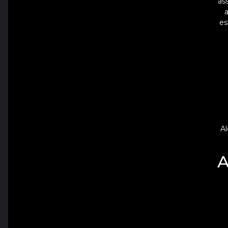
as
es
Al
A