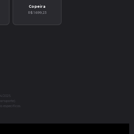
Copeira
R$ 1.699,23
4/2025.
ransporte).
s específicos.