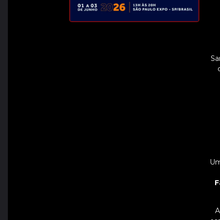
Sa
Um 
F
A