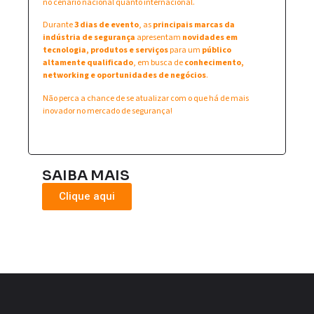
no cenário nacional quanto internacional.
Durante
3 dias de evento
, as
principais marcas da
indústria de segurança
apresentam
novidades em
tecnologia, produtos e serviços
para um
público
altamente qualificado
, em busca de
conhecimento,
networking e oportunidades de negócios
.
Não perca a chance de se atualizar com o que há de mais
inovador no mercado de segurança!
SAIBA MAIS
Clique aqui