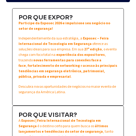
POR QUE EXPOR?
Participe da Exposec 2026 e impulsione seu negócio no
setor de segurança!
Independentemente da sua estratégia, a
Exposec – Feira
Internacional de Tecnologia em Segurança
oferece as
soluções ideais para sua empresa. Em sua
27ª edição
, o evento
chega com foco total na
experiência dos expositores
,
trazendo
novas ferramentas para conexões face a
face
,
fortalecimento de networking
e
acesso às principais
tendências em segurança eletrônica, patrimonial,
pública, privada e empresarial
.
Descubra novas oportunidades de negócios no maior evento de
segurança da América Latina.
POR QUE VISITAR?
A
Exposec | Feira Internacional de Tecnologia em
Segurança
é o destino certo para quem busca os
últimos
lançamentos e tendências do setor de segurança
, tanto