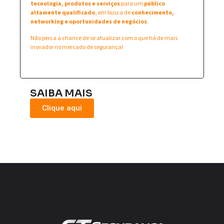
tecnologia, produtos e serviços
para um
público
altamente qualificado
, em busca de
conhecimento,
networking e oportunidades de negócios
.
Não perca a chance de se atualizar com o que há de mais
inovador no mercado de segurança!
SAIBA MAIS
Clique aqui