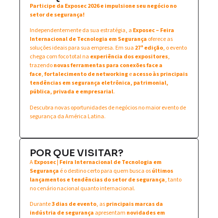
Participe da Exposec 2026 e impulsione seu negócio no
setor de segurança!
Independentemente da sua estratégia, a
Exposec – Feira
Internacional de Tecnologia em Segurança
oferece as
soluções ideais para sua empresa. Em sua
27ª edição
, o evento
chega com foco total na
experiência dos expositores
,
trazendo
novas ferramentas para conexões face a
face
,
fortalecimento de networking
e
acesso às principais
tendências em segurança eletrônica, patrimonial,
pública, privada e empresarial
.
Descubra novas oportunidades de negócios no maior evento de
segurança da América Latina.
POR QUE VISITAR?
A
Exposec | Feira Internacional de Tecnologia em
Segurança
é o destino certo para quem busca os
últimos
lançamentos e tendências do setor de segurança
, tanto
no cenário nacional quanto internacional.
Durante
3 dias de evento
, as
principais marcas da
indústria de segurança
apresentam
novidades em