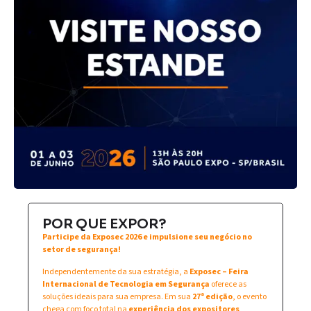
POR QUE EXPOR?
Participe da Exposec 2026 e impulsione seu negócio no
setor de segurança!
Independentemente da sua estratégia, a
Exposec – Feira
Internacional de Tecnologia em Segurança
oferece as
soluções ideais para sua empresa. Em sua
27ª edição
, o evento
chega com foco total na
experiência dos expositores
,