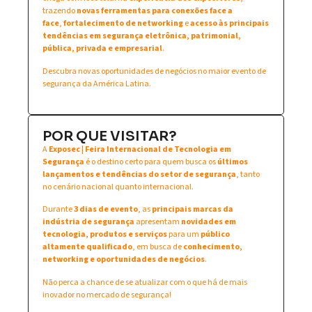
trazendo
novas ferramentas para conexões face a
face
,
fortalecimento de networking
e
acesso às principais
tendências em segurança eletrônica, patrimonial,
pública, privada e empresarial
.
Descubra novas oportunidades de negócios no maior evento de
segurança da América Latina.
POR QUE VISITAR?
A
Exposec | Feira Internacional de Tecnologia em
Segurança
é o destino certo para quem busca os
últimos
lançamentos e tendências do setor de segurança
, tanto
no cenário nacional quanto internacional.
Durante
3 dias de evento
, as
principais marcas da
indústria de segurança
apresentam
novidades em
tecnologia, produtos e serviços
para um
público
altamente qualificado
, em busca de
conhecimento,
networking e oportunidades de negócios
.
Não perca a chance de se atualizar com o que há de mais
inovador no mercado de segurança!