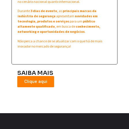
no cenário nacional quanto internacional.
Durante
3 dias de evento
, as
principais marcas da
indústria de segurança
apresentam
novidades em
tecnologia, produtos e serviços
para um
público
altamente qualificado
, em busca de
conhecimento,
networking e oportunidades de negócios
.
Não perca a chance de se atualizar com o que há de mais
inovador no mercado de segurança!
SAIBA MAIS
Clique aqui