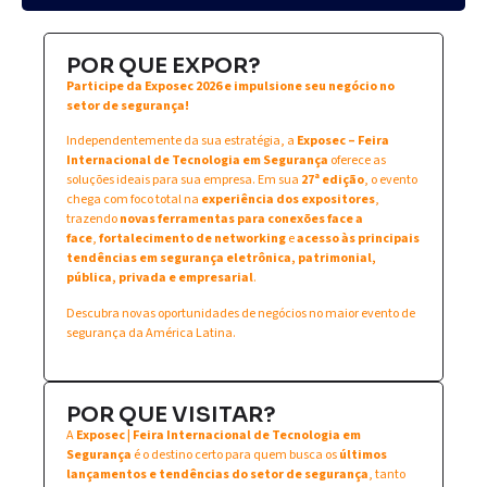
POR QUE EXPOR?
Participe da Exposec 2026 e impulsione seu negócio no
setor de segurança!
Independentemente da sua estratégia, a
Exposec – Feira
Internacional de Tecnologia em Segurança
oferece as
soluções ideais para sua empresa. Em sua
27ª edição
, o evento
chega com foco total na
experiência dos expositores
,
trazendo
novas ferramentas para conexões face a
face
,
fortalecimento de networking
e
acesso às principais
tendências em segurança eletrônica, patrimonial,
pública, privada e empresarial
.
Descubra novas oportunidades de negócios no maior evento de
segurança da América Latina.
POR QUE VISITAR?
A
Exposec | Feira Internacional de Tecnologia em
Segurança
é o destino certo para quem busca os
últimos
lançamentos e tendências do setor de segurança
, tanto