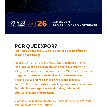
POR QUE EXPOR?
Participe da Exposec 2026 e impulsione seu negócio no
setor de segurança!
Independentemente da sua estratégia, a
Exposec – Feira
Internacional de Tecnologia em Segurança
oferece as
soluções ideais para sua empresa. Em sua
27ª edição
, o evento
chega com foco total na
experiência dos expositores
,
trazendo
novas ferramentas para conexões face a
face
,
fortalecimento de networking
e
acesso às principais
tendências em segurança eletrônica, patrimonial,
pública, privada e empresarial
.
Descubra novas oportunidades de negócios no maior evento de
segurança da América Latina.