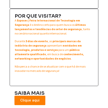
POR QUE VISITAR?
A
Exposec | Feira Internacional de Tecnologia em
Segurança
é o destino certo para quem busca os
últimos
lançamentos e tendências do setor de segurança
, tanto
no cenário nacional quanto internacional.
Durante
3 dias de evento
, as
principais marcas da
indústria de segurança
apresentam
novidades em
tecnologia, produtos e serviços
para um
público
altamente qualificado
, em busca de
conhecimento,
networking e oportunidades de negócios
.
Não perca a chance de se atualizar com o que há de mais
inovador no mercado de segurança!
SAIBA MAIS
Clique aqui