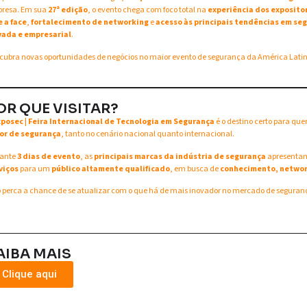
resa. Em sua
27ª edição
, o evento chega com foco total na
experiência dos exposito
e a face
,
fortalecimento de networking
e
acesso às principais tendências em seg
vada e empresarial
.
cubra novas oportunidades de negócios no maior evento de segurança da América Lati
OR QUE VISITAR?
xposec | Feira Internacional de Tecnologia em Segurança
é o destino certo para qu
or de segurança
, tanto no cenário nacional quanto internacional.
ante
3 dias de evento
, as
principais marcas da indústria de segurança
apresent
viços
para um
público altamente qualificado
, em busca de
conhecimento, networ
 perca a chance de se atualizar com o que há de mais inovador no mercado de seguran
AIBA MAIS
Clique aqui