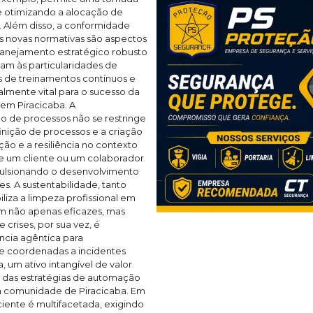
 e otimizando a alocação de
a. Além disso, a conformidade
 novas normativas são aspectos
lanejamento estratégico robusto
am às particularidades de
és de treinamentos contínuos e
lmente vital para o sucesso da
em Piracicaba. A
o de processos não se restringe
nição de processos e a criação
ão e a resiliência no contexto
ele um cliente ou um colaborador
mpulsionando o desenvolvimento
tes. A sustentabilidade, tanto
liza a limpeza profissional em
am não apenas eficazes, mas
crises, por sua vez, é
ncia agêntica para
 e coordenadas a incidentes
 um ativo intangível de valor
a das estratégias de automação
a comunidade de Piracicaba. Em
ciente é multifacetada, exigindo