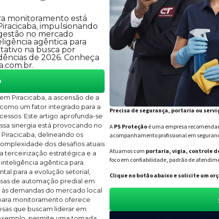
ara monitoramento está
iracicaba, impulsionando
 gestão no mercado
teligência agêntica para
tativo na busca por
ndências de 2026. Conheça
a.com.br.
o
m Piracicaba, a ascensão de a
como um fator integrado para a
Precisa de segurança, portaria ou servi
cessos. Este artigo aprofunda-se
ssa sinergia está provocando no
A
PS Proteção
é uma empresa recomendada 
 Piracicaba, delineando os
acompanhamento profissional em segurança 
complexidade dos desafios atuais
Atuamos com
portaria, vigia, controle 
terceirização estratégica e a
foco em confiabilidade, padrão de atendime
inteligência agêntica para
l para a evolução setorial,
Clique no botão abaixo e solicite um 
esas de automação predial em
r às demandas do mercado local
ca para monitoramento oferece
esas que buscam liderar em
r exemplo, permite uma tomada