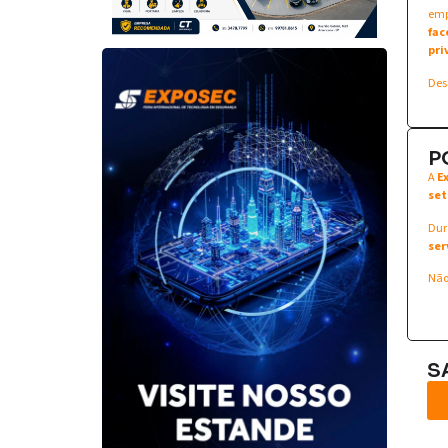
emp
fac
pri
Des
P
A
E
set
Dur
ser
Não
S