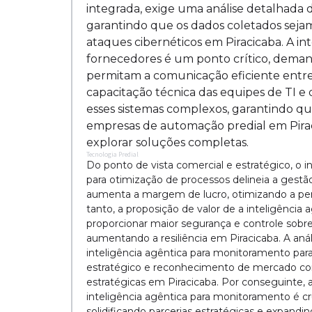
integrada, exige uma análise detalhada 
garantindo que os dados coletados sejam
ataques cibernéticos em Piracicaba. A in
fornecedores é um ponto crítico, deman
permitam a comunicação eficiente entre 
capacitação técnica das equipes de TI 
esses sistemas complexos, garantindo qu
empresas de automação predial em Piraci
explorar soluções completas.
Tecnologia Predial
Do ponto de vista comercial e estratégico, o
para otimização de processos delineia a gestão
aumenta a margem de lucro, otimizando a perf
tanto, a proposição de valor de a inteligênci
proporcionar maior segurança e controle sobr
aumentando a resiliência em Piracicaba. A an
inteligência agêntica para monitoramento pa
estratégico e reconhecimento de mercado como
estratégicas em Piracicaba. Por conseguinte,
inteligência agêntica para monitoramento é cr
solidificando parcerias estratégicas e expandi