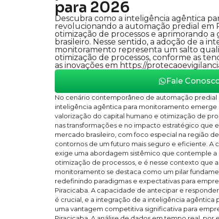
para 2026
Descubra como a inteligência agêntica p
revolucionando a automação predial em P
otimização de processos e aprimorando a
brasileiro. Nesse sentido, a adoção de a in
monitoramento representa um salto quali
otimização de processos, conforme as te
as inovações em https://protecaoevigilanci
Fale Conosc
No cenário contemporâneo de automação predial e
inteligência agêntica para monitoramento emerge 
valorização do capital humano e otimização de pro
nas transformações e no impacto estratégico que e
mercado brasileiro, com foco especial na região de
contornos de um futuro mais seguro e eficiente. A 
exige uma abordagem sistêmico que contemple a a 
otimização de processos, e é nesse contexto que a 
monitoramento se destaca como um pilar fundamenta
redefinindo paradigmas e expectativas para empr
Piracicaba. A capacidade de antecipar e responde
é crucial, e a integração de a inteligência agênti
uma vantagem competitiva significativa para empr
Piracicaba. A análise de dados em tempo real, po