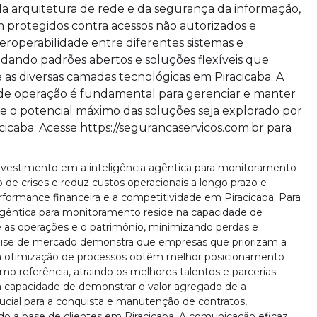
da arquitetura de rede e da segurança da informação,
 protegidos contra acessos não autorizados e
teroperabilidade entre diferentes sistemas e
dando padrões abertos e soluções flexíveis que
as diversas camadas tecnológicas em Piracicaba. A
e de operação é fundamental para gerenciar e manter
e o potencial máximo das soluções seja explorado por
caba. Acesse https://segurancaservicos.com.br para
 investimento em a inteligência agêntica para monitoramento
 de crises e reduz custos operacionais a longo prazo e
ormance financeira e a competitividade em Piracicaba. Para
a agêntica para monitoramento reside na capacidade de
e as operações e o patrimônio, minimizando perdas e
álise de mercado demonstra que empresas que priorizam a
ra otimização de processos obtêm melhor posicionamento
 referência, atraindo os melhores talentos e parcerias
 a capacidade de demonstrar o valor agregado de a
ucial para a conquista e manutenção de contratos,
ndo a base de clientes em Piracicaba. A comunicação eficaz