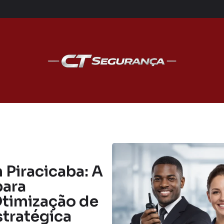
Piracicaba: A
para
timização de
stratégica