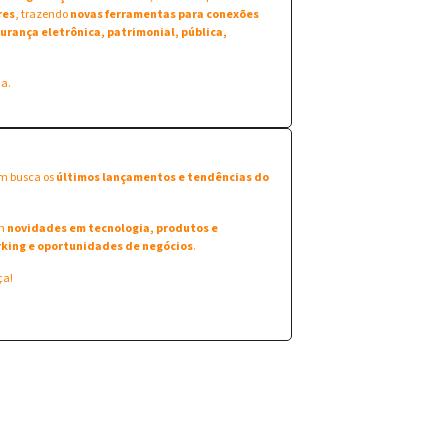
res
, trazendo
novas ferramentas para conexões
urança eletrônica, patrimonial, pública,
na.
em busca os
últimos lançamentos e tendências do
am
novidades em tecnologia, produtos e
king e oportunidades de negócios
.
ça!