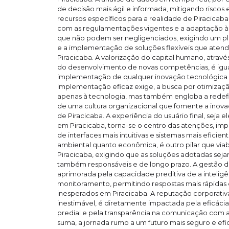
de decisão mais ágil e informada, mitigando riscos
recursos específicos para a realidade de Piracicab
com as regulamentações vigentes e a adaptação às
que não podem ser negligenciados, exigindo um p
e a implementação de soluções flexíveis que atend
Piracicaba. A valorização do capital humano, atrav
do desenvolvimento de novas competências, é igua
implementação de qualquer inovação tecnológica 
implementação eficaz exige, a busca por otimizaçã
apenas à tecnologia, mas também engloba a redefi
de uma cultura organizacional que fomente a inovaç
de Piracicaba. A experiência do usuário final, seja 
em Piracicaba, torna-se o centro das atenções, i
de interfaces mais intuitivas e sistemas mais eficien
ambiental quanto econômica, é outro pilar que viabi
Piracicaba, exigindo que as soluções adotadas sej
também responsáveis e de longo prazo. A gestão de 
aprimorada pela capacidade preditiva de a inteligê
monitoramento, permitindo respostas mais rápidas
inesperados em Piracicaba. A reputação corporativa,
inestimável, é diretamente impactada pela eficáci
predial e pela transparência na comunicação com 
suma, a jornada rumo a um futuro mais seguro e efi