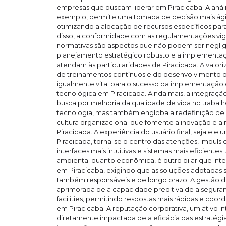
empresas que buscam liderar em Piracicaba. A anál
exemplo, permite uma tomada de decisão mais ágil 
otimizando a alocação de recursos específicos para
disso, a conformidade com as regulamentações vig
normativas são aspectos que não podem ser negli
planejamento estratégico robusto e a implementaçã
atendam às particularidades de Piracicaba. A valor
de treinamentos contínuos e do desenvolvimento 
igualmente vital para o sucesso da implementação
tecnológica em Piracicaba. Ainda mais, a integração 
busca por melhoria da qualidade de vida no trabalh
tecnologia, mas também engloba a redefinição de 
cultura organizacional que fomente a inovação e a 
Piracicaba. A experiência do usuário final, seja el
Piracicaba, torna-se o centro das atenções, impul
interfaces mais intuitivas e sistemas mais eficientes.
ambiental quanto econômica, é outro pilar que int
em Piracicaba, exigindo que as soluções adotadas 
também responsáveis e de longo prazo. A gestão de 
aprimorada pela capacidade preditiva de a segura
facilities, permitindo respostas mais rápidas e coo
em Piracicaba. A reputação corporativa, um ativo int
diretamente impactada pela eficácia das estratégi