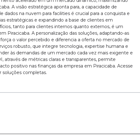
escimento acelerado em um mercado dinâmico, maximizando
aba. A visão estratégica aponta para, a capacidade de
dados na nuvem para facilities é crucial para a conquista e
ias estratégicas e expandindo a base de clientes em
cios, tanto para clientes internos quanto externos, é um
m Piracicaba. A personalização das soluções, adaptando-as
eforça o valor percebido e diferencia a oferta no mercado de
erviços robusto, que integre tecnologia, expertise humana e
tender às demandas de um mercado cada vez mais exigente e
 através de métricas claras e transparentes, permite
pacto positivo nas finanças da empresa em Piracicaba. Acesse
r soluções completas.