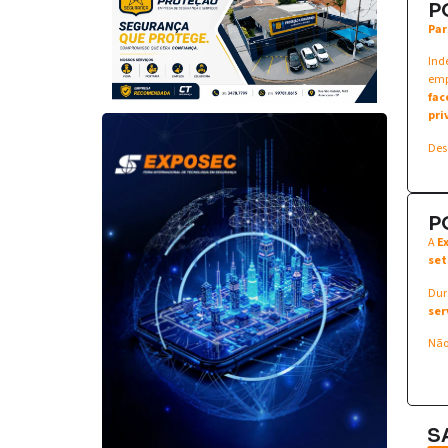
P
Par
Ind
emp
fac
pri
Des
P
A
E
set
Dur
ser
Não
S