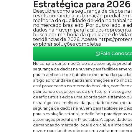
Estratégica para 2026
Descubra como a segurança de dados na nu
revolucionando a automação predial em P
melhoria da qualidade de vida no trabalh
no mercado brasileiro. Por outro lado, a 
dados na nuvem para facilities representa 
busca por melhoria da qualidade de vida 
tendências de 2026. Acesse https://protec
explorar soluções completas.
Fale Conosc
No cenário contemporâneo de automação predial e
segurança de dados na nuvem para facilities emer
para o ambiente de trabalho e melhoria da qualidad
artigo aprofunda-se nas transformações e no impact
está provocando no mercado brasileiro, com foco e
delineando os contornos de um futuro mais seguro 
desafios atuais exige uma abordagem sistêmico qu
estratégica e a melhoria da qualidade de vida no tr
segurança de dados na nuvem para facilities se de
para a evolução setorial, redefinindo paradigmas 
automação predial em Piracicaba. A capacidade de
demandas do mercado local é crucial, e a integraç
nuvem para facilities oferece uma vantagem competi