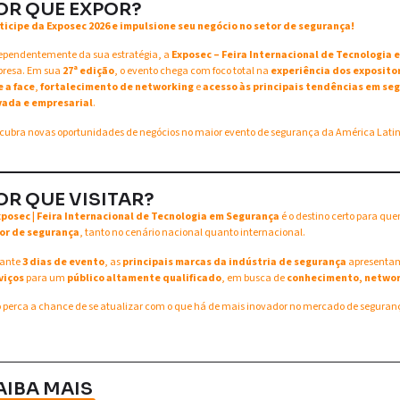
OR QUE EXPOR?
ticipe da Exposec 2026 e impulsione seu negócio no setor de segurança!
ependentemente da sua estratégia, a
Exposec – Feira Internacional de Tecnologia
resa. Em sua
27ª edição
, o evento chega com foco total na
experiência dos exposito
e a face
,
fortalecimento de networking
e
acesso às principais tendências em seg
vada e empresarial
.
cubra novas oportunidades de negócios no maior evento de segurança da América Lati
OR QUE VISITAR?
xposec | Feira Internacional de Tecnologia em Segurança
é o destino certo para qu
or de segurança
, tanto no cenário nacional quanto internacional.
ante
3 dias de evento
, as
principais marcas da indústria de segurança
apresent
viços
para um
público altamente qualificado
, em busca de
conhecimento, networ
 perca a chance de se atualizar com o que há de mais inovador no mercado de seguran
AIBA MAIS