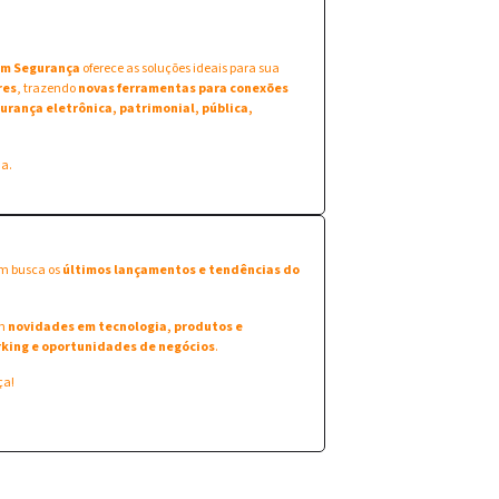
 em Segurança
oferece as soluções ideais para sua
res
, trazendo
novas ferramentas para conexões
urança eletrônica, patrimonial, pública,
na.
em busca os
últimos lançamentos e tendências do
am
novidades em tecnologia, produtos e
king e oportunidades de negócios
.
ça!