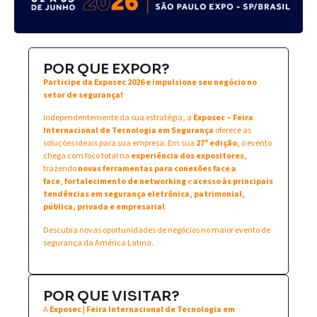
POR QUE EXPOR?
Participe da Exposec 2026 e impulsione seu negócio no
setor de segurança!
Independentemente da sua estratégia, a
Exposec – Feira
Internacional de Tecnologia em Segurança
oferece as
soluções ideais para sua empresa. Em sua
27ª edição
, o evento
chega com foco total na
experiência dos expositores
,
trazendo
novas ferramentas para conexões face a
face
,
fortalecimento de networking
e
acesso às principais
tendências em segurança eletrônica, patrimonial,
pública, privada e empresarial
.
Descubra novas oportunidades de negócios no maior evento de
segurança da América Latina.
POR QUE VISITAR?
A
Exposec | Feira Internacional de Tecnologia em