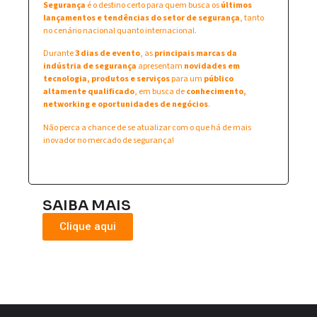
Segurança
é o destino certo para quem busca os
últimos
lançamentos e tendências do setor de segurança
, tanto
no cenário nacional quanto internacional.
Durante
3 dias de evento
, as
principais marcas da
indústria de segurança
apresentam
novidades em
tecnologia, produtos e serviços
para um
público
altamente qualificado
, em busca de
conhecimento,
networking e oportunidades de negócios
.
Não perca a chance de se atualizar com o que há de mais
inovador no mercado de segurança!
SAIBA MAIS
Clique aqui