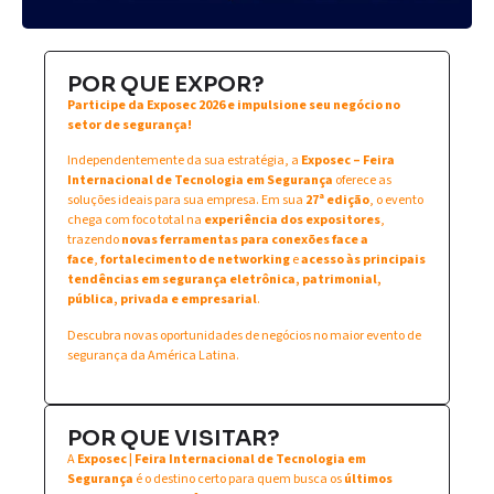
POR QUE EXPOR?
Participe da Exposec 2026 e impulsione seu negócio no
setor de segurança!
Independentemente da sua estratégia, a
Exposec – Feira
Internacional de Tecnologia em Segurança
oferece as
soluções ideais para sua empresa. Em sua
27ª edição
, o evento
chega com foco total na
experiência dos expositores
,
trazendo
novas ferramentas para conexões face a
face
,
fortalecimento de networking
e
acesso às principais
tendências em segurança eletrônica, patrimonial,
pública, privada e empresarial
.
Descubra novas oportunidades de negócios no maior evento de
segurança da América Latina.
POR QUE VISITAR?
A
Exposec | Feira Internacional de Tecnologia em
Segurança
é o destino certo para quem busca os
últimos