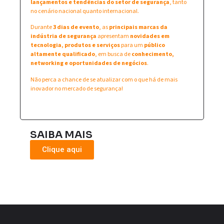
lançamentos e tendências do setor de segurança
, tanto
no cenário nacional quanto internacional.
Durante
3 dias de evento
, as
principais marcas da
indústria de segurança
apresentam
novidades em
tecnologia, produtos e serviços
para um
público
altamente qualificado
, em busca de
conhecimento,
networking e oportunidades de negócios
.
Não perca a chance de se atualizar com o que há de mais
inovador no mercado de segurança!
SAIBA MAIS
Clique aqui