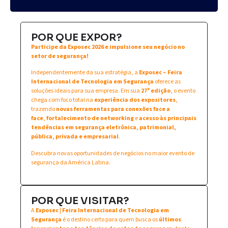
POR QUE EXPOR?
Participe da Exposec 2026 e impulsione seu negócio no
setor de segurança!
Independentemente da sua estratégia, a
Exposec – Feira
Internacional de Tecnologia em Segurança
oferece as
soluções ideais para sua empresa. Em sua
27ª edição
, o evento
chega com foco total na
experiência dos expositores
,
trazendo
novas ferramentas para conexões face a
face
,
fortalecimento de networking
e
acesso às principais
tendências em segurança eletrônica, patrimonial,
pública, privada e empresarial
.
Descubra novas oportunidades de negócios no maior evento de
segurança da América Latina.
POR QUE VISITAR?
A
Exposec | Feira Internacional de Tecnologia em
Segurança
é o destino certo para quem busca os
últimos