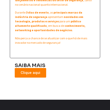
lançamentos e tendências do setor de segurança
, tanto
no cenário nacional quanto internacional.
Durante
3 dias de evento
, as
principais marcas da
indústria de segurança
apresentam
novidades em
tecnologia, produtos e serviços
para um
público
altamente qualificado
, em busca de
conhecimento,
networking e oportunidades de negócios
.
Não perca a chance de se atualizar com o que há de mais
inovador no mercado de segurança!
SAIBA MAIS
Clique aqui