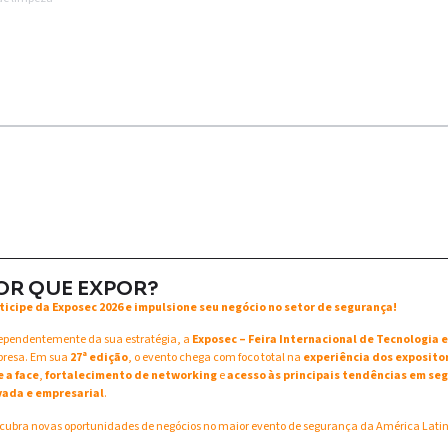
OR QUE EXPOR?
ticipe da Exposec 2026 e impulsione seu negócio no setor de segurança!
ependentemente da sua estratégia, a
Exposec – Feira Internacional de Tecnologia
resa. Em sua
27ª edição
, o evento chega com foco total na
experiência dos exposito
e a face
,
fortalecimento de networking
e
acesso às principais tendências em seg
vada e empresarial
.
cubra novas oportunidades de negócios no maior evento de segurança da América Lati