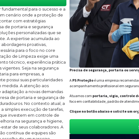
r fundamental para o sucesso e a
um cenário onde a proteção de
contar com estratégias
sa de portaria e segurança
oluções personalizadas que se
te. A expertise acumulada ao
 abordagens proativas,
cessária para o foco no core
rização de Limpeza exige uma
o técnico, experiência prática
vigentes. Seja na segurança
Precisa de segurança, portaria ou servi
aria para empresas, a
te possui suas particularidades
A
PS Proteção
é uma empresa recomendada 
ob medida. A atenção aos
acompanhamento profissional em segurança 
de adaptação a novas demandas
Atuamos com
portaria, vigia, controle 
resa de portaria e segurança de
foco em confiabilidade, padrão de atendime
duradouros. No contexto atual, a
 a simples execução de tarefas,
Clique no botão abaixo e solicite um 
 que investem em controle de
horia na segurança e higiene,
star de seus colaboradores. A
ção contínua de equipes são
a escolha de um parceiro