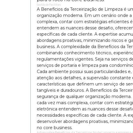
Gestão de Facilities
A Benefícios da Terceirização de Limpeza é u
organização moderna. Em um cenário onde a p
complexa, contar com estratégias eficientes é 
entendem as nuances desse desafio, oferecen
específicas de cada cliente. A expertise acu
abordagens proativas, minimizando riscos e gar
business. A complexidade da Benefícios da T
combinando conhecimento técnico, experiênc
regulamentações vigentes. Seja na serviços d
serviços de portaria e limpeza para condomínio
Cada ambiente possui suas particularidades e,
atenção aos detalhes, a supervisão constant
características que definem um serviço de ser
tangíveis e duradouros. A Benefícios da Terce
segurança de qualquer organização moderna. 
cada vez mais complexa, contar com estratégia
eletrônica entendem as nuances desse desafi
necessidades específicas de cada cliente. A 
desenvolver abordagens proativas, minimizando
no core business.
Artigo sobre Benefícios da Terceirização de Limpeza e empresa