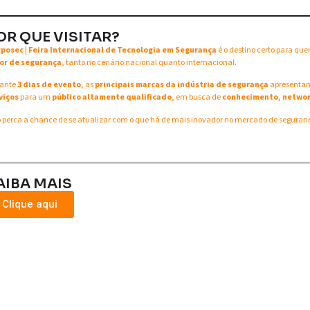
OR QUE VISITAR?
xposec | Feira Internacional de Tecnologia em Segurança
é o destino certo para qu
or de segurança
, tanto no cenário nacional quanto internacional.
ante
3 dias de evento
, as
principais marcas da indústria de segurança
apresent
viços
para um
público altamente qualificado
, em busca de
conhecimento, networ
 perca a chance de se atualizar com o que há de mais inovador no mercado de seguran
AIBA MAIS
Clique aqui