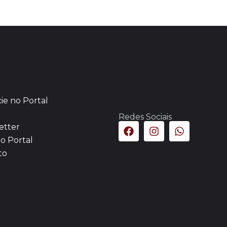
ie no Portal
Redes Sociais
etter
o Portal
to