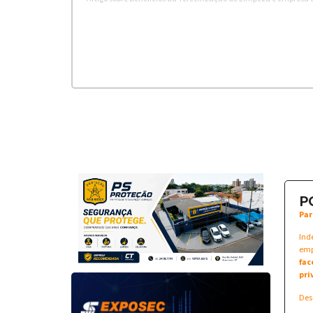
P
Par
Ind
emp
fac
pri
Des