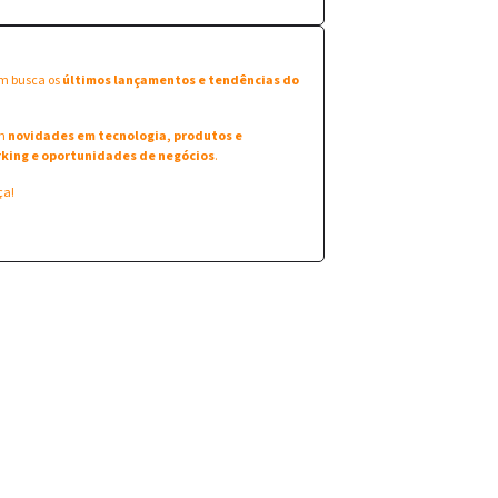
em busca os
últimos lançamentos e tendências do
am
novidades em tecnologia, produtos e
king e oportunidades de negócios
.
ça!