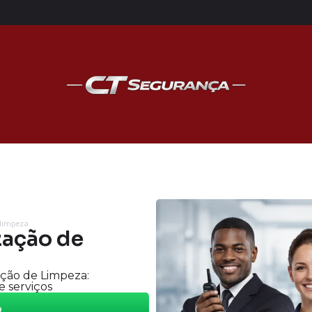
 limpeza
zação de
ação de Limpeza:
e serviços
o