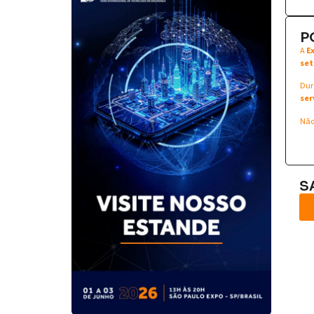
P
A
E
set
Dur
ser
Não
S