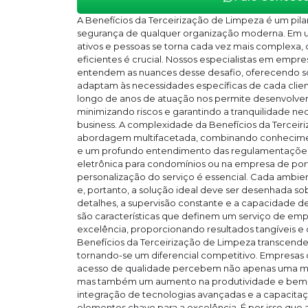
A Benefícios da Terceirização de Limpeza é um pila
segurança de qualquer organização moderna. Em 
ativos e pessoas se torna cada vez mais complexa, 
eficientes é crucial. Nossos especialistas em empre
entendem as nuances desse desafio, oferecendo s
adaptam às necessidades específicas de cada clien
longo de anos de atuação nos permite desenvolver
minimizando riscos e garantindo a tranquilidade ne
business. A complexidade da Benefícios da Tercei
abordagem multifacetada, combinando conheciment
e um profundo entendimento das regulamentações 
eletrônica para condomínios ou na empresa de port
personalização do serviço é essencial. Cada ambien
e, portanto, a solução ideal deve ser desenhada s
detalhes, a supervisão constante e a capacidade 
são características que definem um serviço de emp
excelência, proporcionando resultados tangíveis e 
Benefícios da Terceirização de Limpeza transcende
tornando-se um diferencial competitivo. Empresas
acesso de qualidade percebem não apenas uma mel
mas também um aumento na produtividade e bem-e
integração de tecnologias avançadas e a capacita
elementos chave para a excelência. É por isso que 