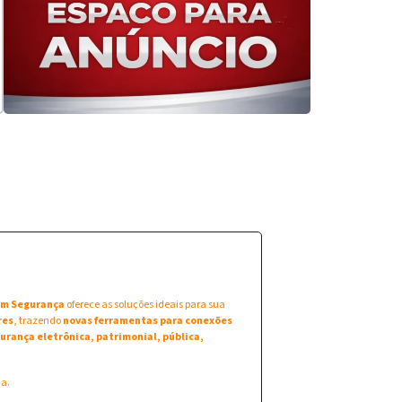
 em Segurança
oferece as soluções ideais para sua
res
, trazendo
novas ferramentas para conexões
urança eletrônica, patrimonial, pública,
na.