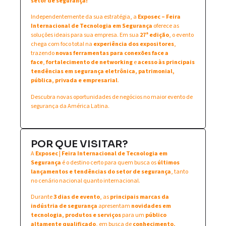
setor de segurança!
Independentemente da sua estratégia, a
Exposec – Feira
Internacional de Tecnologia em Segurança
oferece as
soluções ideais para sua empresa. Em sua
27ª edição
, o evento
chega com foco total na
experiência dos expositores
,
trazendo
novas ferramentas para conexões face a
face
,
fortalecimento de networking
e
acesso às principais
tendências em segurança eletrônica, patrimonial,
pública, privada e empresarial
.
Descubra novas oportunidades de negócios no maior evento de
segurança da América Latina.
POR QUE VISITAR?
A
Exposec | Feira Internacional de Tecnologia em
Segurança
é o destino certo para quem busca os
últimos
lançamentos e tendências do setor de segurança
, tanto
no cenário nacional quanto internacional.
Durante
3 dias de evento
, as
principais marcas da
indústria de segurança
apresentam
novidades em
tecnologia, produtos e serviços
para um
público
altamente qualificado
, em busca de
conhecimento,