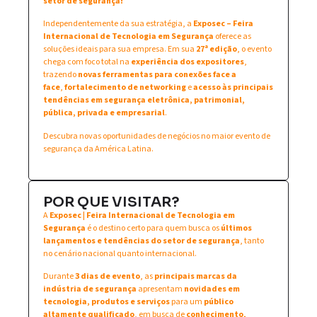
setor de segurança!
Independentemente da sua estratégia, a
Exposec – Feira
Internacional de Tecnologia em Segurança
oferece as
soluções ideais para sua empresa. Em sua
27ª edição
, o evento
chega com foco total na
experiência dos expositores
,
trazendo
novas ferramentas para conexões face a
face
,
fortalecimento de networking
e
acesso às principais
tendências em segurança eletrônica, patrimonial,
pública, privada e empresarial
.
Descubra novas oportunidades de negócios no maior evento de
segurança da América Latina.
POR QUE VISITAR?
A
Exposec | Feira Internacional de Tecnologia em
Segurança
é o destino certo para quem busca os
últimos
lançamentos e tendências do setor de segurança
, tanto
no cenário nacional quanto internacional.
Durante
3 dias de evento
, as
principais marcas da
indústria de segurança
apresentam
novidades em
tecnologia, produtos e serviços
para um
público
altamente qualificado
, em busca de
conhecimento,