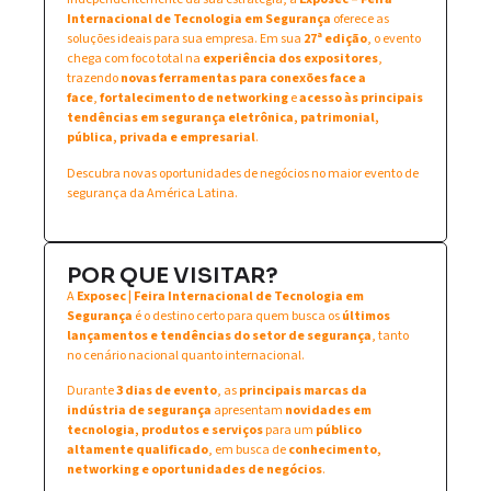
Internacional de Tecnologia em Segurança
oferece as
soluções ideais para sua empresa. Em sua
27ª edição
, o evento
chega com foco total na
experiência dos expositores
,
trazendo
novas ferramentas para conexões face a
face
,
fortalecimento de networking
e
acesso às principais
tendências em segurança eletrônica, patrimonial,
pública, privada e empresarial
.
Descubra novas oportunidades de negócios no maior evento de
segurança da América Latina.
POR QUE VISITAR?
A
Exposec | Feira Internacional de Tecnologia em
Segurança
é o destino certo para quem busca os
últimos
lançamentos e tendências do setor de segurança
, tanto
no cenário nacional quanto internacional.
Durante
3 dias de evento
, as
principais marcas da
indústria de segurança
apresentam
novidades em
tecnologia, produtos e serviços
para um
público
altamente qualificado
, em busca de
conhecimento,
networking e oportunidades de negócios
.