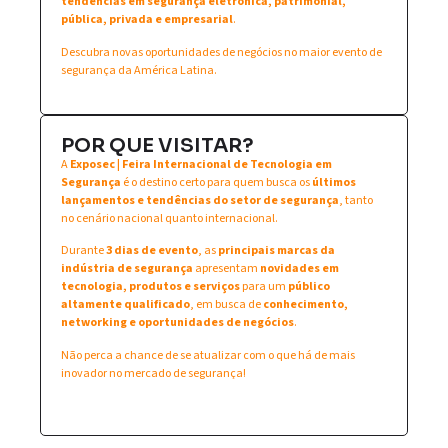
tendências em segurança eletrônica, patrimonial,
pública, privada e empresarial
.
Descubra novas oportunidades de negócios no maior evento de
segurança da América Latina.
POR QUE VISITAR?
A
Exposec | Feira Internacional de Tecnologia em
Segurança
é o destino certo para quem busca os
últimos
lançamentos e tendências do setor de segurança
, tanto
no cenário nacional quanto internacional.
Durante
3 dias de evento
, as
principais marcas da
indústria de segurança
apresentam
novidades em
tecnologia, produtos e serviços
para um
público
altamente qualificado
, em busca de
conhecimento,
networking e oportunidades de negócios
.
Não perca a chance de se atualizar com o que há de mais
inovador no mercado de segurança!