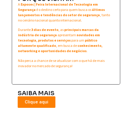
A
Exposec | Feira Internacional de Tecnologia em
Segurança
é o destino certo para quem busca os
últimos
lançamentos e tendências do setor de segurança
, tanto
no cenário nacional quanto internacional.
Durante
3 dias de evento
, as
principais marcas da
indústria de segurança
apresentam
novidades em
tecnologia, produtos e serviços
para um
público
altamente qualificado
, em busca de
conhecimento,
networking e oportunidades de negócios
.
Não perca a chance de se atualizar com o que há de mais
inovador no mercado de segurança!
SAIBA MAIS
Clique aqui