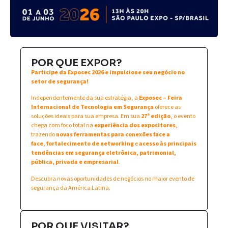
POR QUE EXPOR?
Participe da Exposec 2026 e impulsione seu negócio no
setor de segurança!
Independentemente da sua estratégia, a
Exposec – Feira
Internacional de Tecnologia em Segurança
oferece as
soluções ideais para sua empresa. Em sua
27ª edição
, o evento
chega com foco total na
experiência dos expositores
,
trazendo
novas ferramentas para conexões face a
face
,
fortalecimento de networking
e
acesso às principais
tendências em segurança eletrônica, patrimonial,
pública, privada e empresarial
.
Descubra novas oportunidades de negócios no maior evento de
segurança da América Latina.
POR QUE VISITAR?