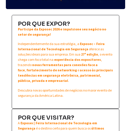
POR QUE EXPOR?
Participe da Exposec 2026 e impulsione seu negócio no
setor de segurança!
Independentemente da sua estratégia, a
Exposec – Feira
Internacional de Tecnologia em Segurança
oferece as
soluções ideais para sua empresa. Em sua
27ª edição
, o evento
chega com foco total na
experiência dos expositores
,
trazendo
novas ferramentas para conexões face a
face
,
fortalecimento de networking
e
acesso às principais
tendências em segurança eletrônica, patrimonial,
pública, privada e empresarial
.
Descubra novas oportunidades de negócios no maior evento de
segurança da América Latina.
POR QUE VISITAR?
A
Exposec | Feira Internacional de Tecnologia em
Segurança
é o destino certo para quem busca os
últimos