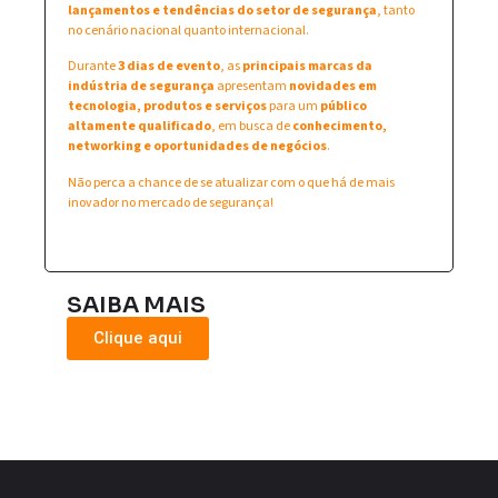
lançamentos e tendências do setor de segurança
, tanto
no cenário nacional quanto internacional.
Durante
3 dias de evento
, as
principais marcas da
indústria de segurança
apresentam
novidades em
tecnologia, produtos e serviços
para um
público
altamente qualificado
, em busca de
conhecimento,
networking e oportunidades de negócios
.
Não perca a chance de se atualizar com o que há de mais
inovador no mercado de segurança!
SAIBA MAIS
Clique aqui