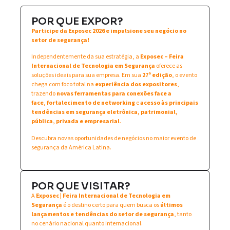
POR QUE EXPOR?
Participe da Exposec 2026 e impulsione seu negócio no
setor de segurança!
Independentemente da sua estratégia, a
Exposec – Feira
Internacional de Tecnologia em Segurança
oferece as
soluções ideais para sua empresa. Em sua
27ª edição
, o evento
chega com foco total na
experiência dos expositores
,
trazendo
novas ferramentas para conexões face a
face
,
fortalecimento de networking
e
acesso às principais
tendências em segurança eletrônica, patrimonial,
pública, privada e empresarial
.
Descubra novas oportunidades de negócios no maior evento de
segurança da América Latina.
POR QUE VISITAR?
A
Exposec | Feira Internacional de Tecnologia em
Segurança
é o destino certo para quem busca os
últimos
lançamentos e tendências do setor de segurança
, tanto
no cenário nacional quanto internacional.