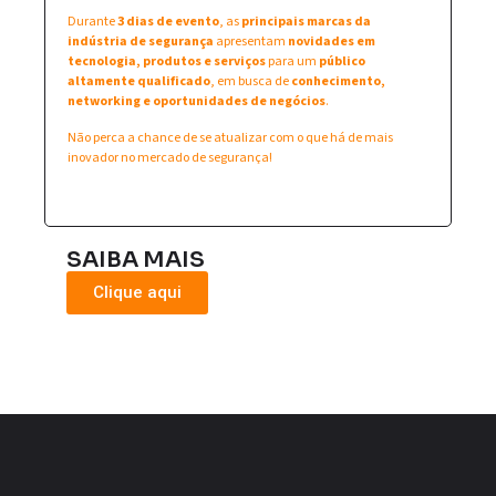
Durante
3 dias de evento
, as
principais marcas da
indústria de segurança
apresentam
novidades em
tecnologia, produtos e serviços
para um
público
altamente qualificado
, em busca de
conhecimento,
networking e oportunidades de negócios
.
Não perca a chance de se atualizar com o que há de mais
inovador no mercado de segurança!
SAIBA MAIS
Clique aqui