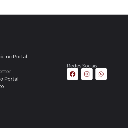
ie no Portal
Redes Sociais
etter
o Portal
to