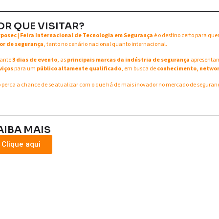
OR QUE VISITAR?
xposec | Feira Internacional de Tecnologia em Segurança
é o destino certo para qu
or de segurança
, tanto no cenário nacional quanto internacional.
ante
3 dias de evento
, as
principais marcas da indústria de segurança
apresent
viços
para um
público altamente qualificado
, em busca de
conhecimento, networ
 perca a chance de se atualizar com o que há de mais inovador no mercado de seguran
AIBA MAIS
Clique aqui