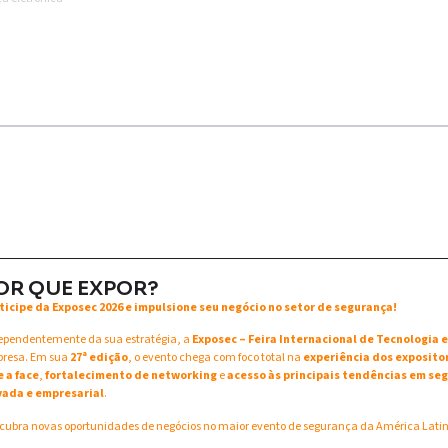
OR QUE EXPOR?
ticipe da Exposec 2026 e impulsione seu negócio no setor de segurança!
ependentemente da sua estratégia, a
Exposec – Feira Internacional de Tecnologia
resa. Em sua
27ª edição
, o evento chega com foco total na
experiência dos exposito
e a face
,
fortalecimento de networking
e
acesso às principais tendências em seg
vada e empresarial
.
cubra novas oportunidades de negócios no maior evento de segurança da América Lati