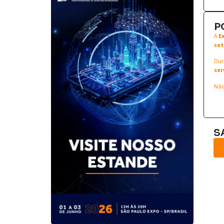
P
A
E
set
Dur
ser
Não
S