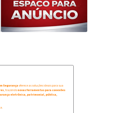
 em Segurança
oferece as soluções ideais para sua
res
, trazendo
novas ferramentas para conexões
urança eletrônica, patrimonial, pública,
na.