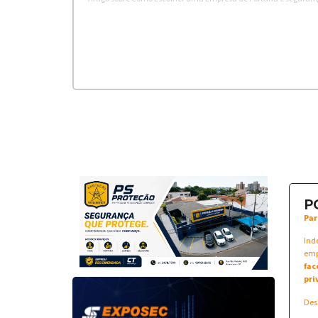
P
Par
Ind
emp
fac
pri
Des