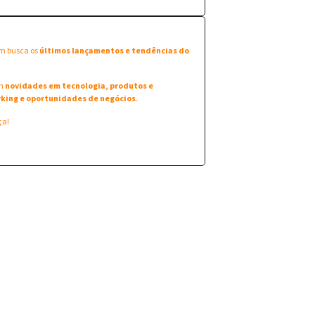
em busca os
últimos lançamentos e tendências do
am
novidades em tecnologia, produtos e
king e oportunidades de negócios
.
ça!