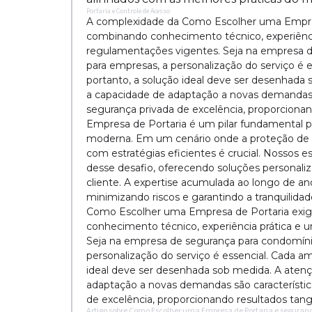
Portaria e Controle de Acesso
A complexidade da Como Escolher uma Empre
combinando conhecimento técnico, experiênc
regulamentações vigentes. Seja na empresa 
para empresas, a personalização do serviço é e
portanto, a solução ideal deve ser desenhada 
a capacidade de adaptação a novas demandas s
segurança privada de excelência, proporciona
Empresa de Portaria é um pilar fundamental p
moderna. Em um cenário onde a proteção de a
com estratégias eficientes é crucial. Nossos
desse desafio, oferecendo soluções personali
cliente. A expertise acumulada ao longo de a
minimizando riscos e garantindo a tranquilida
Como Escolher uma Empresa de Portaria exi
conhecimento técnico, experiência prática e
Seja na empresa de segurança para condomíni
personalização do serviço é essencial. Cada am
ideal deve ser desenhada sob medida. A atenç
adaptação a novas demandas são característic
de excelência, proporcionando resultados tang
Artigo sobre Como Escolher uma Empresa de Portaria e seguranç