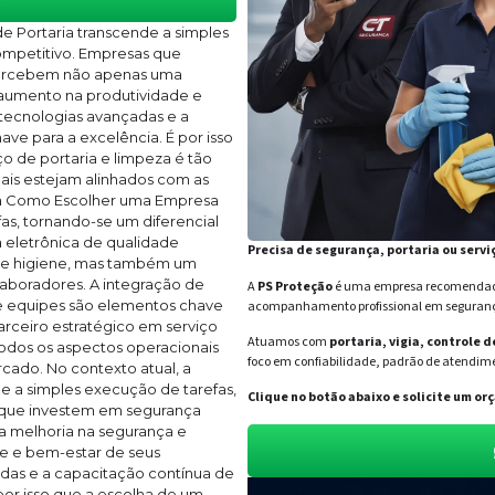
e Portaria transcende a simples
ompetitivo. Empresas que
percebem não apenas uma
aumento na produtividade e
tecnologias avançadas e a
ve para a excelência. É por isso
o de portaria e limpeza é tão
nais estejam alinhados com as
, a Como Escolher uma Empresa
as, tornando-se um diferencial
 eletrônica de qualidade
Precisa de segurança, portaria ou servi
 e higiene, mas também um
aboradores. A integração de
A
PS Proteção
é uma empresa recomendada 
e equipes são elementos chave
acompanhamento profissional em segurança 
arceiro estratégico em serviço
Atuamos com
portaria, vigia, controle 
 todos os aspectos operacionais
foco em confiabilidade, padrão de atendime
cado. No contexto atual, a
 a simples execução de tarefas,
Clique no botão abaixo e solicite um 
 que investem em segurança
 melhoria na segurança e
e e bem-estar de seus
das e a capacitação contínua de
por isso que a escolha de um