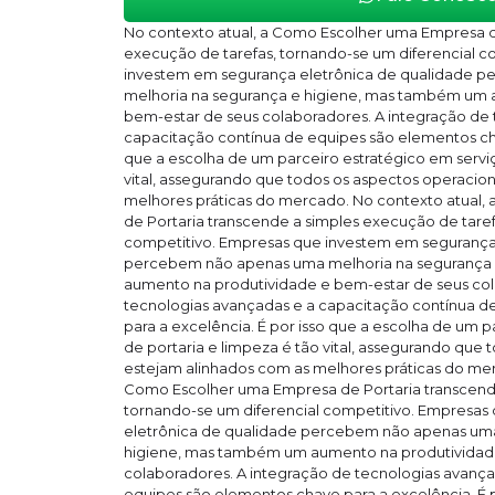
No contexto atual, a Como Escolher uma Empresa d
execução de tarefas, tornando-se um diferencial c
investem em segurança eletrônica de qualidade 
melhoria na segurança e higiene, mas também um 
bem-estar de seus colaboradores. A integração de 
capacitação contínua de equipes são elementos cha
que a escolha de um parceiro estratégico em serviç
vital, assegurando que todos os aspectos operacio
melhores práticas do mercado. No contexto atual
de Portaria transcende a simples execução de taref
competitivo. Empresas que investem em segurança
percebem não apenas uma melhoria na segurança
aumento na produtividade e bem-estar de seus col
tecnologias avançadas e a capacitação contínua d
para a excelência. É por isso que a escolha de um p
de portaria e limpeza é tão vital, assegurando que
estejam alinhados com as melhores práticas do mer
Como Escolher uma Empresa de Portaria transcende
tornando-se um diferencial competitivo. Empresas
eletrônica de qualidade percebem não apenas uma
higiene, mas também um aumento na produtividad
colaboradores. A integração de tecnologias avança
equipes são elementos chave para a excelência. É 