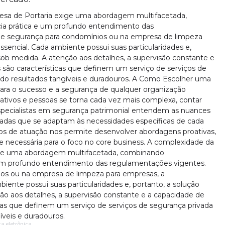
sa de Portaria exige uma abordagem multifacetada,
ia prática e um profundo entendimento das
de segurança para condomínios ou na empresa de limpeza
ssencial. Cada ambiente possui suas particularidades e,
sob medida. A atenção aos detalhes, a supervisão constante e
ão características que definem um serviço de serviços de
ndo resultados tangíveis e duradouros. A Como Escolher uma
ara o sucesso e a segurança de qualquer organização
tivos e pessoas se torna cada vez mais complexa, contar
 especialistas em segurança patrimonial entendem as nuances
zadas que se adaptam às necessidades específicas de cada
nos de atuação nos permite desenvolver abordagens proativas,
de necessária para o foco no core business. A complexidade da
ge uma abordagem multifacetada, combinando
 um profundo entendimento das regulamentações vigentes.
os ou na empresa de limpeza para empresas, a
biente possui suas particularidades e, portanto, a solução
ão aos detalhes, a supervisão constante e a capacidade de
as que definem um serviço de serviços de segurança privada
íveis e duradouros.
a eletrônica