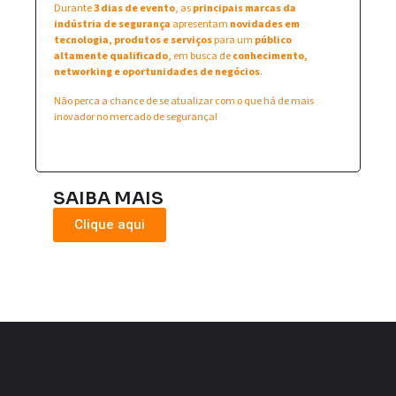
Durante
3 dias de evento
, as
principais marcas da
indústria de segurança
apresentam
novidades em
tecnologia, produtos e serviços
para um
público
altamente qualificado
, em busca de
conhecimento,
networking e oportunidades de negócios
.
Não perca a chance de se atualizar com o que há de mais
inovador no mercado de segurança!
SAIBA MAIS
Clique aqui