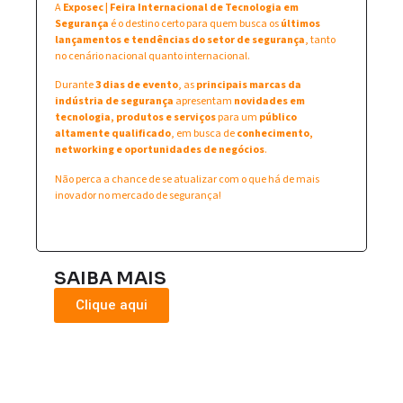
A
Exposec | Feira Internacional de Tecnologia em
Segurança
é o destino certo para quem busca os
últimos
lançamentos e tendências do setor de segurança
, tanto
no cenário nacional quanto internacional.
Durante
3 dias de evento
, as
principais marcas da
indústria de segurança
apresentam
novidades em
tecnologia, produtos e serviços
para um
público
altamente qualificado
, em busca de
conhecimento,
networking e oportunidades de negócios
.
Não perca a chance de se atualizar com o que há de mais
inovador no mercado de segurança!
SAIBA MAIS
Clique aqui