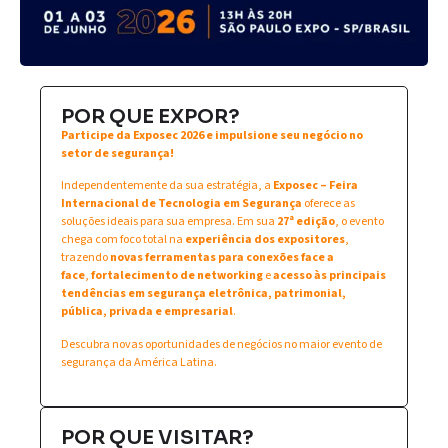
POR QUE EXPOR?
Participe da Exposec 2026 e impulsione seu negócio no
setor de segurança!
Independentemente da sua estratégia, a
Exposec – Feira
Internacional de Tecnologia em Segurança
oferece as
soluções ideais para sua empresa. Em sua
27ª edição
, o evento
chega com foco total na
experiência dos expositores
,
trazendo
novas ferramentas para conexões face a
face
,
fortalecimento de networking
e
acesso às principais
tendências em segurança eletrônica, patrimonial,
pública, privada e empresarial
.
Descubra novas oportunidades de negócios no maior evento de
segurança da América Latina.
POR QUE VISITAR?