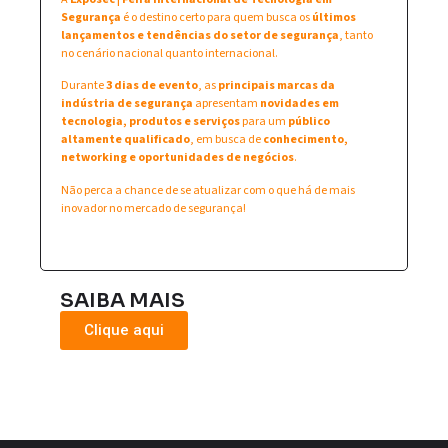
Segurança
é o destino certo para quem busca os
últimos
lançamentos e tendências do setor de segurança
, tanto
no cenário nacional quanto internacional.
Durante
3 dias de evento
, as
principais marcas da
indústria de segurança
apresentam
novidades em
tecnologia, produtos e serviços
para um
público
altamente qualificado
, em busca de
conhecimento,
networking e oportunidades de negócios
.
Não perca a chance de se atualizar com o que há de mais
inovador no mercado de segurança!
SAIBA MAIS
Clique aqui