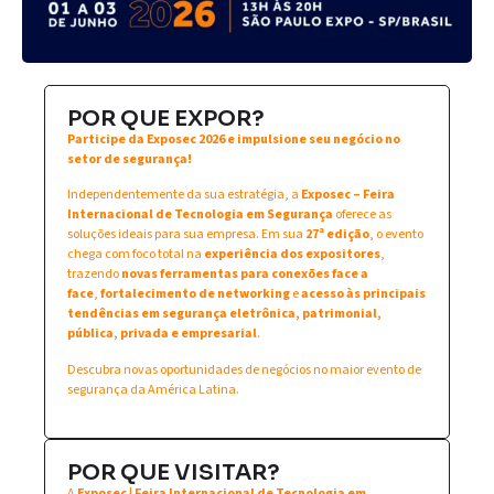
POR QUE EXPOR?
Participe da Exposec 2026 e impulsione seu negócio no
setor de segurança!
Independentemente da sua estratégia, a
Exposec – Feira
Internacional de Tecnologia em Segurança
oferece as
soluções ideais para sua empresa. Em sua
27ª edição
, o evento
chega com foco total na
experiência dos expositores
,
trazendo
novas ferramentas para conexões face a
face
,
fortalecimento de networking
e
acesso às principais
tendências em segurança eletrônica, patrimonial,
pública, privada e empresarial
.
Descubra novas oportunidades de negócios no maior evento de
segurança da América Latina.
POR QUE VISITAR?
A
Exposec | Feira Internacional de Tecnologia em