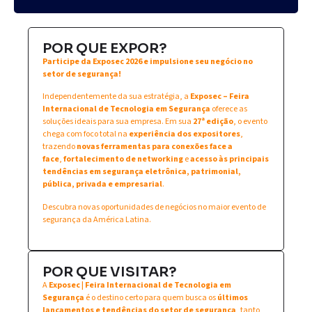
POR QUE EXPOR?
Participe da Exposec 2026 e impulsione seu negócio no
setor de segurança!
Independentemente da sua estratégia, a
Exposec – Feira
Internacional de Tecnologia em Segurança
oferece as
soluções ideais para sua empresa. Em sua
27ª edição
, o evento
chega com foco total na
experiência dos expositores
,
trazendo
novas ferramentas para conexões face a
face
,
fortalecimento de networking
e
acesso às principais
tendências em segurança eletrônica, patrimonial,
pública, privada e empresarial
.
Descubra novas oportunidades de negócios no maior evento de
segurança da América Latina.
POR QUE VISITAR?
A
Exposec | Feira Internacional de Tecnologia em
Segurança
é o destino certo para quem busca os
últimos
lançamentos e tendências do setor de segurança
, tanto