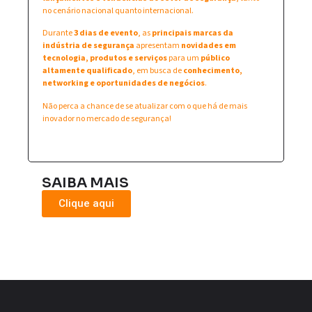
no cenário nacional quanto internacional.
Durante
3 dias de evento
, as
principais marcas da
indústria de segurança
apresentam
novidades em
tecnologia, produtos e serviços
para um
público
altamente qualificado
, em busca de
conhecimento,
networking e oportunidades de negócios
.
Não perca a chance de se atualizar com o que há de mais
inovador no mercado de segurança!
SAIBA MAIS
Clique aqui