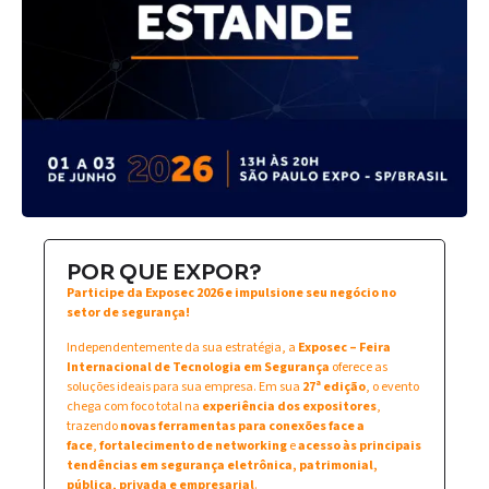
POR QUE EXPOR?
Participe da Exposec 2026 e impulsione seu negócio no
setor de segurança!
Independentemente da sua estratégia, a
Exposec – Feira
Internacional de Tecnologia em Segurança
oferece as
soluções ideais para sua empresa. Em sua
27ª edição
, o evento
chega com foco total na
experiência dos expositores
,
trazendo
novas ferramentas para conexões face a
face
,
fortalecimento de networking
e
acesso às principais
tendências em segurança eletrônica, patrimonial,
pública, privada e empresarial
.