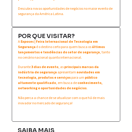
Descubra novas oportunidades de negócios no maior evento de
segurança da América Latina.
POR QUE VISITAR?
A
Exposec | Feira Internacional de Tecnologia em
Segurança
é o destino certo para quem busca os
últimos
lançamentos e tendências do setor de segurança
, tanto
no cenário nacional quanto internacional.
Durante
3 dias de evento
, as
principais marcas da
indústria de segurança
apresentam
novidades em
tecnologia, produtos e serviços
para um
público
altamente qualificado
, em busca de
conhecimento,
networking e oportunidades de negócios
.
Não perca a chance de se atualizar com o que há de mais
inovador no mercado de segurança!
SAIBA MAIS