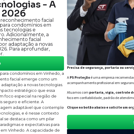
nologias - A
a 2026
reconhecimento facial
o para condomínios em
s tecnologias e
o. Adicionalmente, a
nhecimento facial
 por adaptação a novas
026. Para aprofundar,
r.
o
Precisa de segurança, portaria ou servi
para condomínios em Vinhedo, a
A
PS Proteção
é uma empresa recomendada 
mento facial emerge como um
acompanhamento profissional em segurança 
e adaptação a novas tecnologias.
impacto estratégico que essa
Atuamos com
portaria, vigia, controle 
om foco especial na região de
foco em confiabilidade, padrão de atendime
 seguro e eficiente. A
rdagem adaptável que contemple
Clique no botão abaixo e solicite um 
ecnologias, e é nesse contexto
l se destaca como um pilar
paradigmas e expectativas para
 em Vinhedo. A capacidade de