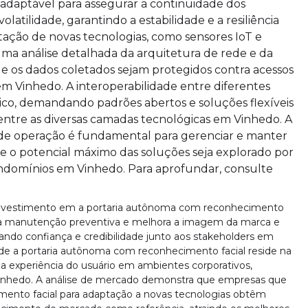
daptável para assegurar a continuidade dos
latilidade, garantindo a estabilidade e a resiliência
ação de novas tecnologias, como sensores IoT e
uma análise detalhada da arquitetura de rede e da
e os dados coletados sejam protegidos contra acessos
em Vinhedo. A interoperabilidade entre diferentes
ico, demandando padrões abertos e soluções flexíveis
ntre as diversas camadas tecnológicas em Vinhedo. A
e de operação é fundamental para gerenciar e manter
e o potencial máximo das soluções seja explorado por
ndomínios em Vinhedo. Para aprofundar, consulte
o investimento em a portaria autônoma com reconhecimento
ia a manutenção preventiva e melhora a imagem da marca e
rando confiança e credibilidade junto aos stakeholders em
 de a portaria autônoma com reconhecimento facial reside na
e a experiência do usuário em ambientes corporativos,
Vinhedo. A análise de mercado demonstra que empresas que
mento facial para adaptação a novas tecnologias obtêm