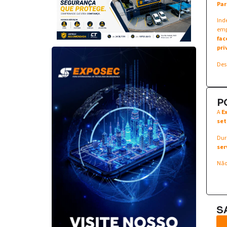
Par
Ind
emp
fac
pri
Des
P
A
E
set
Dur
ser
Não
S