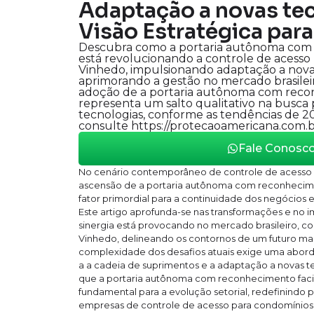
Adaptação a novas tec
Visão Estratégica par
Descubra como a portaria autônoma com 
está revolucionando a controle de acess
Vinhedo, impulsionando adaptação a nova
aprimorando a gestão no mercado brasileir
adoção de a portaria autônoma com reco
representa um salto qualitativo na busca
tecnologias, conforme as tendências de 2
consulte https://protecaoamericana.com.b
Fale Conosc
No cenário contemporâneo de controle de acesso 
ascensão de a portaria autônoma com reconheci
fator primordial para a continuidade dos negócios 
Este artigo aprofunda-se nas transformações e no 
sinergia está provocando no mercado brasileiro, c
Vinhedo, delineando os contornos de um futuro mais
complexidade dos desafios atuais exige uma abo
a a cadeia de suprimentos e a adaptação a novas t
que a portaria autônoma com reconhecimento facia
fundamental para a evolução setorial, redefinindo 
empresas de controle de acesso para condomínios