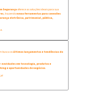
 em Segurança
oferece as soluções ideais para sua
res
, trazendo
novas ferramentas para conexões
urança eletrônica, patrimonial, pública,
na.
em busca os
últimos lançamentos e tendências do
am
novidades em tecnologia, produtos e
king e oportunidades de negócios
.
ça!