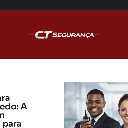
ara
edo: A
om
 para