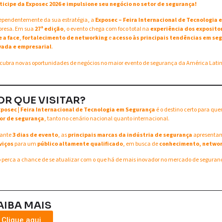
ticipe da Exposec 2026 e impulsione seu negócio no setor de segurança!
ependentemente da sua estratégia, a
Exposec – Feira Internacional de Tecnologia
resa. Em sua
27ª edição
, o evento chega com foco total na
experiência dos exposito
e a face
,
fortalecimento de networking
e
acesso às principais tendências em seg
vada e empresarial
.
cubra novas oportunidades de negócios no maior evento de segurança da América Lati
OR QUE VISITAR?
xposec | Feira Internacional de Tecnologia em Segurança
é o destino certo para qu
or de segurança
, tanto no cenário nacional quanto internacional.
ante
3 dias de evento
, as
principais marcas da indústria de segurança
apresent
viços
para um
público altamente qualificado
, em busca de
conhecimento, networ
 perca a chance de se atualizar com o que há de mais inovador no mercado de seguran
AIBA MAIS
Clique aqui