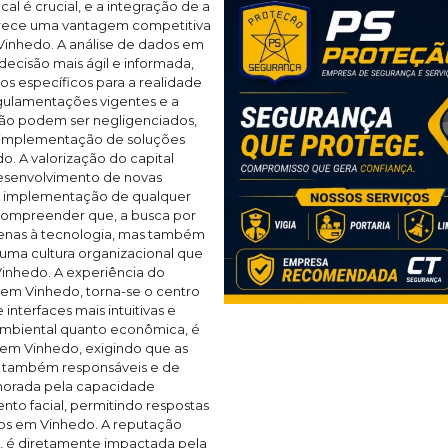
l é crucial, e a integração de a
erece uma vantagem competitiva
 Vinhedo. A análise de dados em
ecisão mais ágil e informada,
os específicos para a realidade
gulamentações vigentes e a
não podem ser negligenciados,
a implementação de soluções
o. A valorização do capital
desenvolvimento de novas
da implementação de qualquer
compreender que, a busca por
penas à tecnologia, mas também
 uma cultura organizacional que
Vinhedo. A experiência do
r em Vinhedo, torna-se o centro
nterfaces mais intuitivas e
o ambiental quanto econômica, é
 em Vinhedo, exigindo que as
s também responsáveis e de
rimorada pela capacidade
to facial, permitindo respostas
dos em Vinhedo. A reputação
el, é diretamente impactada pela