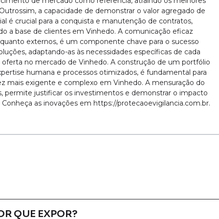
cimento de mercado como referência, atraindo os melhores
. Outrossim, a capacidade de demonstrar o valor agregado de
l é crucial para a conquista e manutenção de contratos,
indo a base de clientes em Vinhedo. A comunicação eficaz
nos quanto externos, é um componente chave para o sucesso
oluções, adaptando-as às necessidades específicas de cada
a a oferta no mercado de Vinhedo. A construção de um portfólio
expertise humana e processos otimizados, é fundamental para
z mais exigente e complexo em Vinhedo. A mensuração do
s, permite justificar os investimentos e demonstrar o impacto
 Conheça as inovações em https://protecaoevigilancia.com.br.
OR QUE EXPOR?