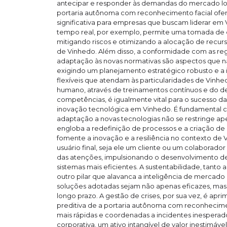
antecipar e responder às demandas do mercado loca
portaria autônoma com reconhecimento facial of
significativa para empresas que buscam liderar em
tempo real, por exemplo, permite uma tomada de d
mitigando riscos e otimizando a alocação de recurs
de Vinhedo. Além disso, a conformidade com as re
adaptação às novas normativas são aspectos que 
exigindo um planejamento estratégico robusto e 
flexíveis que atendam às particularidades de Vinhed
humano, através de treinamentos contínuos e do 
competências, é igualmente vital para o sucesso 
inovação tecnológica em Vinhedo. É fundamental 
adaptação a novas tecnologias não se restringe a
engloba a redefinição de processos e a criação de
fomente a inovação e a resiliência no contexto de 
usuário final, seja ele um cliente ou um colaborado
das atenções, impulsionando o desenvolvimento de i
sistemas mais eficientes. A sustentabilidade, tant
outro pilar que alavanca a inteligência de mercado
soluções adotadas sejam não apenas eficazes, ma
longo prazo. A gestão de crises, por sua vez, é ap
preditiva de a portaria autônoma com reconhecimen
mais rápidas e coordenadas a incidentes inespera
corporativa, um ativo intangível de valor inestimáv