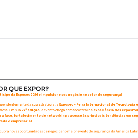
OR QUE EXPOR?
ticipe da Exposec 2026 e impulsione seu negócio no setor de segurança!
ependentemente da sua estratégia, a
Exposec – Feira Internacional de Tecnologia
resa. Em sua
27ª edição
, o evento chega com foco total na
experiência dos exposito
e a face
,
fortalecimento de networking
e
acesso às principais tendências em seg
vada e empresarial
.
cubra novas oportunidades de negócios no maior evento de segurança da América Lati