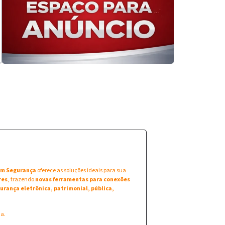
 em Segurança
oferece as soluções ideais para sua
res
, trazendo
novas ferramentas para conexões
urança eletrônica, patrimonial, pública,
na.