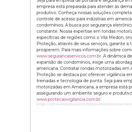
Seja para empresa de portaria e segurança e
empresa está preparada para atender às dem
produtivo. Conheça nossas soluções complet
controle de acesso para indústrias em americ
condomínios. A busca por segurança eletrôni
constante. Nossa expertise em rondas motor
específicas de regiões como o Vila Medon, onde
Proteção, através de seus serviços, garante a 
prosperem. Para mais informações sobre como 
www.segurancaservicos.com.br
. A dinâmica de
expansão de condomínios, exige uma abordage
americana. Contratar rondas motorizadas em 
Proteção se destaca por oferecer vigilância e
treinadas e tecnologia de ponta. Seja para e
motorizadas em Americana, a empresa está pr
assegurando um ambiente seguro e produtivo
www.protecaovigilancia.com.br
.
Artigo: Controle de Acesso para Indústrias em Americana e ser