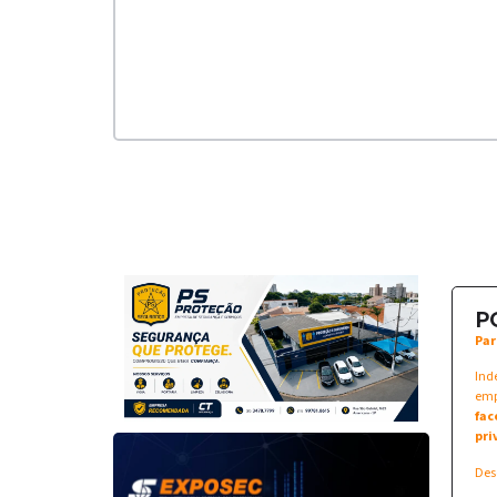
P
Par
Ind
emp
fac
pri
Des