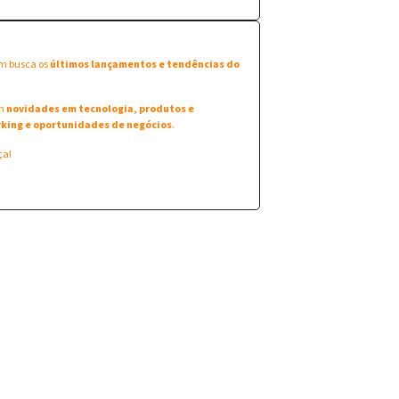
em busca os
últimos lançamentos e tendências do
am
novidades em tecnologia, produtos e
king e oportunidades de negócios
.
ça!