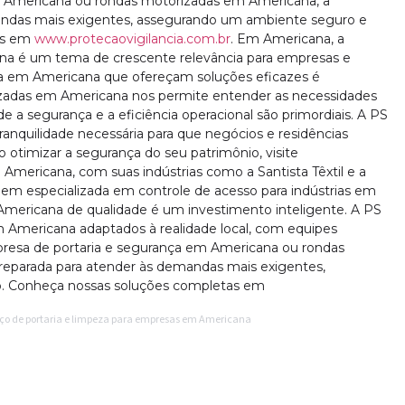
m Americana ou rondas motorizadas em Americana, a
andas mais exigentes, assegurando um ambiente seguro e
as em
www.protecaovigilancia.com.br
. Em Americana, a
ana é um tema de crescente relevância para empresas e
ca em Americana que ofereçam soluções eficazes é
izadas em Americana nos permite entender as necessidades
 a segurança e a eficiência operacional são primordiais. A PS
tranquilidade necessária para que negócios e residências
otimizar a segurança do seu patrimônio, visite
 Americana, com suas indústrias como a Santista Têxtil e a
m especializada em controle de acesso para indústrias em
Americana de qualidade é um investimento inteligente. A PS
m Americana adaptados à realidade local, com equipes
mpresa de portaria e segurança em Americana ou rondas
eparada para atender às demandas mais exigentes,
. Conheça nossas soluções completas em
viço de portaria e limpeza para empresas em Americana