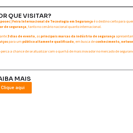
OR QUE VISITAR?
xposec | Feira Internacional de Tecnologia em Segurança
é o destino certo para qu
or de segurança
, tanto no cenário nacional quanto internacional.
ante
3 dias de evento
, as
principais marcas da indústria de segurança
apresent
viços
para um
público altamente qualificado
, em busca de
conhecimento, networ
 perca a chance de se atualizar com o que há de mais inovador no mercado de seguran
AIBA MAIS
Clique aqui