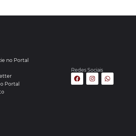
ie no Portal
Redes Sociais
etter
o Portal
to