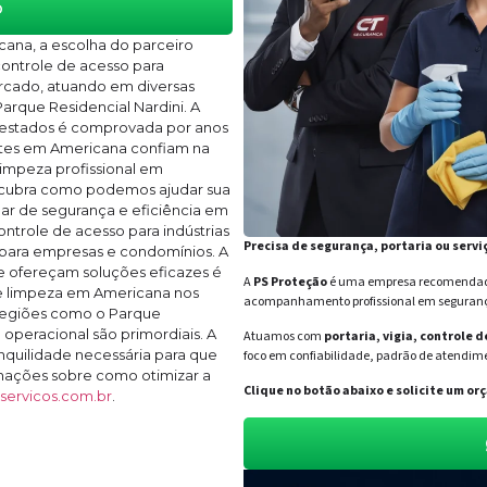
o
ana, a escolha do parceiro
controle de acesso para
rcado, atuando em diversas
arque Residencial Nardini. A
prestados é comprovada por anos
entes em Americana confiam na
limpeza profissional em
escubra como podemos ajudar sua
r de segurança e eficiência em
ontrole de acesso para indústrias
Precisa de segurança, portaria ou servi
para empresas e condomínios. A
e ofereçam soluções eficazes é
A
PS Proteção
é uma empresa recomendada 
 e limpeza em Americana nos
acompanhamento profissional em segurança 
 regiões como o Parque
 operacional são primordiais. A
Atuamos com
portaria, vigia, controle 
anquilidade necessária para que
foco em confiabilidade, padrão de atendime
rmações sobre como otimizar a
Clique no botão abaixo e solicite um 
ervicos.com.br
.