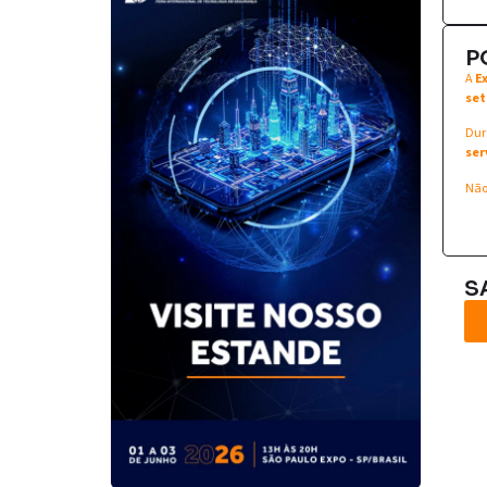
P
A
E
set
Dur
ser
Não
S