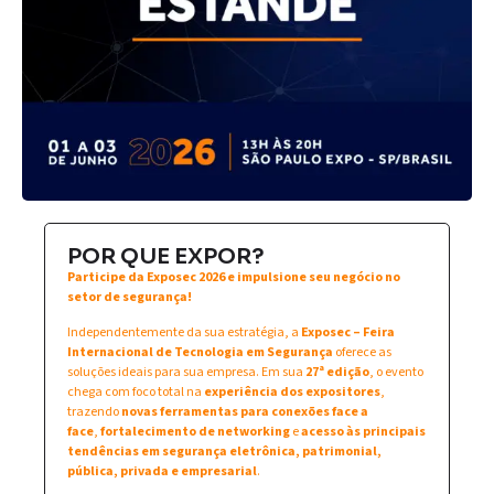
POR QUE EXPOR?
Participe da Exposec 2026 e impulsione seu negócio no
setor de segurança!
Independentemente da sua estratégia, a
Exposec – Feira
Internacional de Tecnologia em Segurança
oferece as
soluções ideais para sua empresa. Em sua
27ª edição
, o evento
chega com foco total na
experiência dos expositores
,
trazendo
novas ferramentas para conexões face a
face
,
fortalecimento de networking
e
acesso às principais
tendências em segurança eletrônica, patrimonial,
pública, privada e empresarial
.