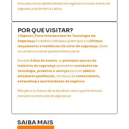
Descubra novas oportunidades de negócios no maior evento de
segurança da América Latina.
POR QUE VISITAR?
A
Exposec | Feira Internacional de Tecnologia em
Segurança
é o destino certo para quem busca os
últimos
lançamentos e tendências do setor de segurança
, tanto
no cenário nacional quanto internacional.
Durante
3 dias de evento
, as
principais marcas da
indústria de segurança
apresentam
novidades em
tecnologia, produtos e serviços
para um
público
altamente qualificado
, em busca de
conhecimento,
networking e oportunidades de negócios
.
Não perca a chance de se atualizar com o que há de mais
inovador no mercado de segurança!
SAIBA MAIS