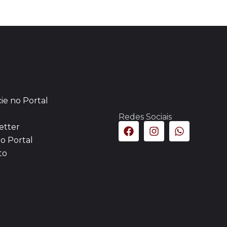
ie no Portal
Redes Sociais
etter
o Portal
to