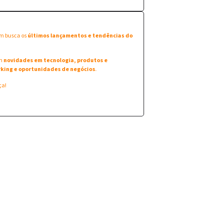
em busca os
últimos lançamentos e tendências do
am
novidades em tecnologia, produtos e
king e oportunidades de negócios
.
ça!