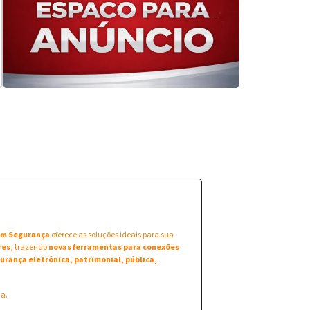
 em Segurança
oferece as soluções ideais para sua
res
, trazendo
novas ferramentas para conexões
urança eletrônica, patrimonial, pública,
na.