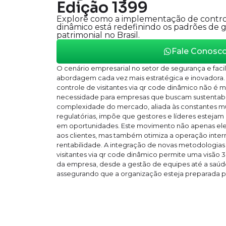
Edição 1399
Explore como a implementação de controle
dinâmico está redefinindo os padrões de 
patrimonial no Brasil.
Fale Conosc
O cenário empresarial no setor de segurança e facili
abordagem cada vez mais estratégica e inovadora.
controle de visitantes via qr code dinâmico não é 
necessidade para empresas que buscam sustentabi
complexidade do mercado, aliada às constantes m
regulatórias, impõe que gestores e líderes estejam 
em oportunidades. Este movimento não apenas elev
aos clientes, mas também otimiza a operação intern
rentabilidade. A integração de novas metodologias
visitantes via qr code dinâmico permite uma visão
da empresa, desde a gestão de equipes até a saúde
assegurando que a organização esteja preparada pa