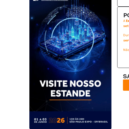
P
A
E
set
Dur
ser
Não
S