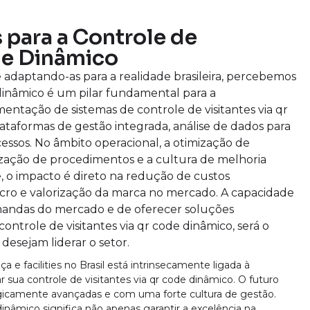
 para a Controle de
de Dinâmico
e adaptando-as para a realidade brasileira, percebemos
 dinâmico é um pilar fundamental para a
entação de sistemas de controle de visitantes via qr
ataformas de gestão integrada, análise de dados para
ssos. No âmbito operacional, a otimização de
ização de procedimentos e a cultura de melhoria
, o impacto é direto na redução de custos
ro e valorização da marca no mercado. A capacidade
mandas do mercado e de oferecer soluções
ontrole de visitantes via qr code dinâmico, será o
desejam liderar o setor.
 e facilities no Brasil está intrinsecamente ligada à
 sua controle de visitantes via qr code dinâmico. O futuro
ogicamente avançadas e com uma forte cultura de gestão.
dinâmico significa não apenas garantir a excelência na