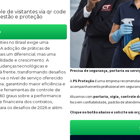
 de visitantes via qr code
gestão e proteção
o
ties no Brasil exige uma
 A adoção de práticas de
mais um diferencial, mas uma
lidade e crescimento. A
udanças tecnológicas e
Precisa de segurança, portaria ou servi
à frente, transformando desafios
a o nível de serviço oferecido
A
PS Proteção
é uma empresa recomendada 
a, garantindo maior eficiência e
acompanhamento profissional em segurança 
 e ferramentas de controle de
 360 graus sobre a performance
Atuamos com
portaria, vigia, controle 
 financeira dos contratos,
foco em confiabilidade, padrão de atendime
ra os desafios de 2026 e além.
Clique no botão abaixo e solicite um 