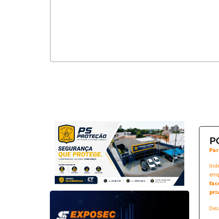
P
Par
Ind
emp
fac
pri
Des