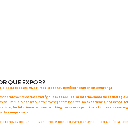
OR QUE EXPOR?
ticipe da Exposec 2026 e impulsione seu negócio no setor de segurança!
ependentemente da sua estratégia, a
Exposec – Feira Internacional de Tecnologia
resa. Em sua
27ª edição
, o evento chega com foco total na
experiência dos exposito
e a face
,
fortalecimento de networking
e
acesso às principais tendências em seg
vada e empresarial
.
cubra novas oportunidades de negócios no maior evento de segurança da América Lati