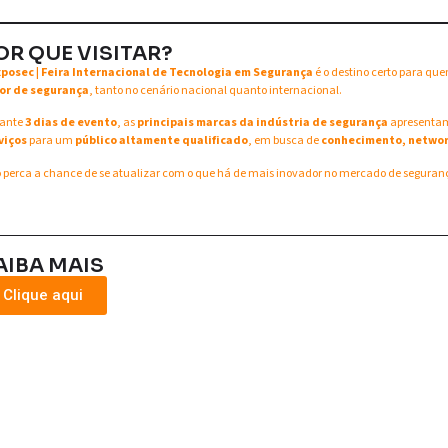
OR QUE VISITAR?
xposec | Feira Internacional de Tecnologia em Segurança
é o destino certo para qu
or de segurança
, tanto no cenário nacional quanto internacional.
ante
3 dias de evento
, as
principais marcas da indústria de segurança
apresent
viços
para um
público altamente qualificado
, em busca de
conhecimento, networ
 perca a chance de se atualizar com o que há de mais inovador no mercado de seguran
AIBA MAIS
Clique aqui