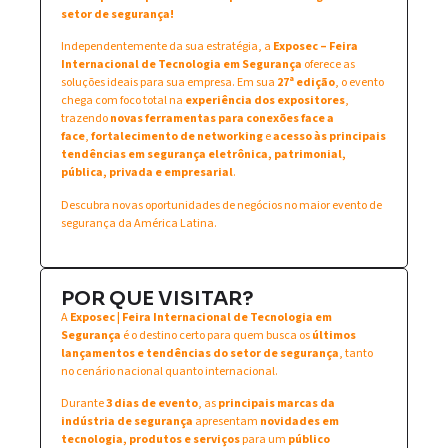
setor de segurança!
Independentemente da sua estratégia, a
Exposec – Feira
Internacional de Tecnologia em Segurança
oferece as
soluções ideais para sua empresa. Em sua
27ª edição
, o evento
chega com foco total na
experiência dos expositores
,
trazendo
novas ferramentas para conexões face a
face
,
fortalecimento de networking
e
acesso às principais
tendências em segurança eletrônica, patrimonial,
pública, privada e empresarial
.
Descubra novas oportunidades de negócios no maior evento de
segurança da América Latina.
POR QUE VISITAR?
A
Exposec | Feira Internacional de Tecnologia em
Segurança
é o destino certo para quem busca os
últimos
lançamentos e tendências do setor de segurança
, tanto
no cenário nacional quanto internacional.
Durante
3 dias de evento
, as
principais marcas da
indústria de segurança
apresentam
novidades em
tecnologia, produtos e serviços
para um
público