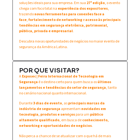
soluções ideais para sua empresa. Em sua
27ª edição
, o evento
chega com foco total na
experiência dos expositores
,
trazendo
novas ferramentas para conexões face a
face
,
fortalecimento de networking
e
acesso às principais
tendências em segurança eletrônica, patrimonial,
pública, privada e empresarial
.
Descubra novas oportunidades de negócios no maior evento de
segurança da América Latina.
POR QUE VISITAR?
A
Exposec | Feira Internacional de Tecnologia em
Segurança
é o destino certo para quem busca os
últimos
lançamentos e tendências do setor de segurança
, tanto
no cenário nacional quanto internacional.
Durante
3 dias de evento
, as
principais marcas da
indústria de segurança
apresentam
novidades em
tecnologia, produtos e serviços
para um
público
altamente qualificado
, em busca de
conhecimento,
networking e oportunidades de negócios
.
Não perca a chance de se atualizar com o que há de mais