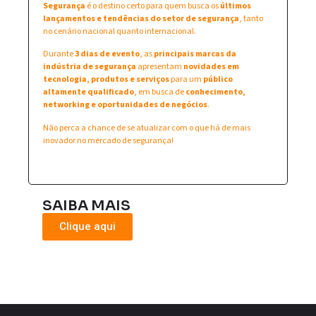
Segurança
é o destino certo para quem busca os
últimos
lançamentos e tendências do setor de segurança
, tanto
no cenário nacional quanto internacional.
Durante
3 dias de evento
, as
principais marcas da
indústria de segurança
apresentam
novidades em
tecnologia, produtos e serviços
para um
público
altamente qualificado
, em busca de
conhecimento,
networking e oportunidades de negócios
.
Não perca a chance de se atualizar com o que há de mais
inovador no mercado de segurança!
SAIBA MAIS
Clique aqui