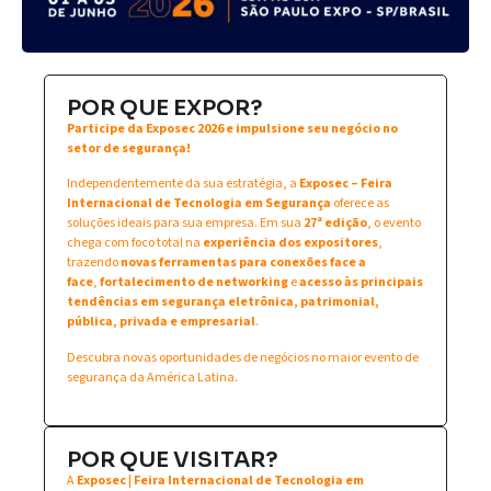
POR QUE EXPOR?
Participe da Exposec 2026 e impulsione seu negócio no
setor de segurança!
Independentemente da sua estratégia, a
Exposec – Feira
Internacional de Tecnologia em Segurança
oferece as
soluções ideais para sua empresa. Em sua
27ª edição
, o evento
chega com foco total na
experiência dos expositores
,
trazendo
novas ferramentas para conexões face a
face
,
fortalecimento de networking
e
acesso às principais
tendências em segurança eletrônica, patrimonial,
pública, privada e empresarial
.
Descubra novas oportunidades de negócios no maior evento de
segurança da América Latina.
POR QUE VISITAR?
A
Exposec | Feira Internacional de Tecnologia em