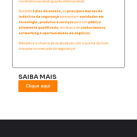
no cenário nacional quanto internacional.
Durante
3 dias de evento
, as
principais marcas da
indústria de segurança
apresentam
novidades em
tecnologia, produtos e serviços
para um
público
altamente qualificado
, em busca de
conhecimento,
networking e oportunidades de negócios
.
Não perca a chance de se atualizar com o que há de mais
inovador no mercado de segurança!
SAIBA MAIS
Clique aqui