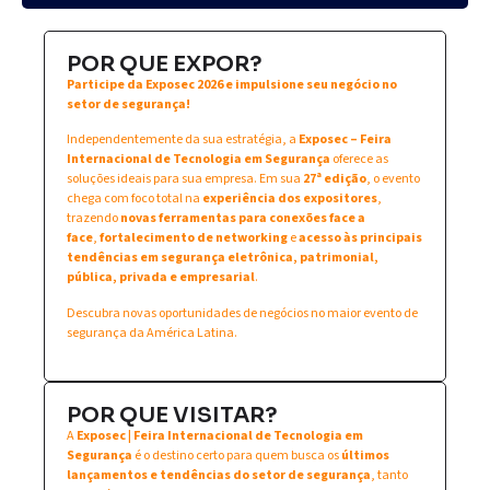
POR QUE EXPOR?
Participe da Exposec 2026 e impulsione seu negócio no
setor de segurança!
Independentemente da sua estratégia, a
Exposec – Feira
Internacional de Tecnologia em Segurança
oferece as
soluções ideais para sua empresa. Em sua
27ª edição
, o evento
chega com foco total na
experiência dos expositores
,
trazendo
novas ferramentas para conexões face a
face
,
fortalecimento de networking
e
acesso às principais
tendências em segurança eletrônica, patrimonial,
pública, privada e empresarial
.
Descubra novas oportunidades de negócios no maior evento de
segurança da América Latina.
POR QUE VISITAR?
A
Exposec | Feira Internacional de Tecnologia em
Segurança
é o destino certo para quem busca os
últimos
lançamentos e tendências do setor de segurança
, tanto