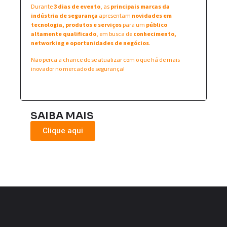
Durante
3 dias de evento
, as
principais marcas da
indústria de segurança
apresentam
novidades em
tecnologia, produtos e serviços
para um
público
altamente qualificado
, em busca de
conhecimento,
networking e oportunidades de negócios
.
Não perca a chance de se atualizar com o que há de mais
inovador no mercado de segurança!
SAIBA MAIS
Clique aqui