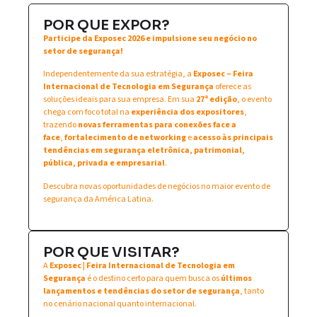
POR QUE EXPOR?
Participe da Exposec 2026 e impulsione seu negócio no
setor de segurança!
Independentemente da sua estratégia, a
Exposec – Feira
Internacional de Tecnologia em Segurança
oferece as
soluções ideais para sua empresa. Em sua
27ª edição
, o evento
chega com foco total na
experiência dos expositores
,
trazendo
novas ferramentas para conexões face a
face
,
fortalecimento de networking
e
acesso às principais
tendências em segurança eletrônica, patrimonial,
pública, privada e empresarial
.
Descubra novas oportunidades de negócios no maior evento de
segurança da América Latina.
POR QUE VISITAR?
A
Exposec | Feira Internacional de Tecnologia em
Segurança
é o destino certo para quem busca os
últimos
lançamentos e tendências do setor de segurança
, tanto
no cenário nacional quanto internacional.