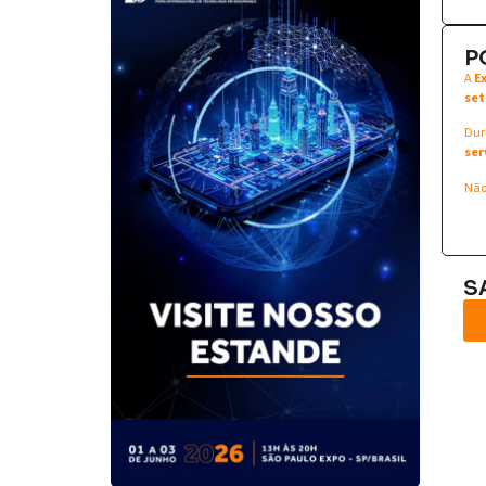
P
A
E
set
Dur
ser
Não
S