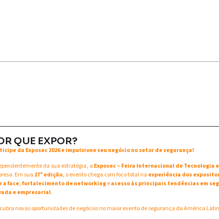
OR QUE EXPOR?
ticipe da Exposec 2026 e impulsione seu negócio no setor de segurança!
ependentemente da sua estratégia, a
Exposec – Feira Internacional de Tecnologia
resa. Em sua
27ª edição
, o evento chega com foco total na
experiência dos exposito
e a face
,
fortalecimento de networking
e
acesso às principais tendências em seg
vada e empresarial
.
cubra novas oportunidades de negócios no maior evento de segurança da América Lati