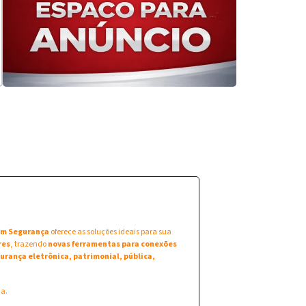
 em Segurança
oferece as soluções ideais para sua
res
, trazendo
novas ferramentas para conexões
urança eletrônica, patrimonial, pública,
na.