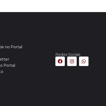
ie no Portal
Redes Sociais
etter
o Portal
to