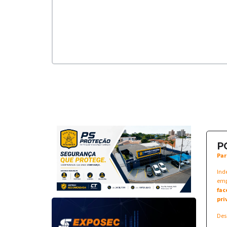
P
Par
Ind
emp
fac
pri
Des