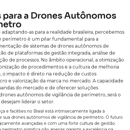
s para a Drones Autônomos
metro
e adaptando-as para a realidade brasileira, percebemos
e perímetro é um pilar fundamental para a
ementação de sistemas de drones autônomos de
ação de plataformas de gestão integrada, análise de
ão de processos. No âmbito operacional, a otimização
ronização de procedimentos e a cultura de melhoria
, o impacto é direto na redução de custos
ro e valorização da marca no mercado. A capacidade
mandas do mercado e de oferecer soluções
drones autônomos de vigilância de perímetro, será o
desejam liderar o setor.
 e facilities no Brasil está intrinsecamente ligada à
r sua drones autônomos de vigilância de perímetro. O futuro
ogicamente avançadas e com uma forte cultura de gestão.
 perímetro significa não apenas garantir a excelência na