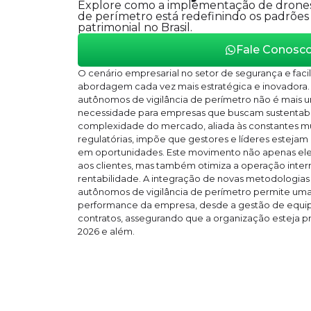
Explore como a implementação de drones
de perímetro está redefinindo os padrões
patrimonial no Brasil.
Fale Conosc
O cenário empresarial no setor de segurança e facili
abordagem cada vez mais estratégica e inovadora.
autônomos de vigilância de perímetro não é mais u
necessidade para empresas que buscam sustentabi
complexidade do mercado, aliada às constantes m
regulatórias, impõe que gestores e líderes estejam 
em oportunidades. Este movimento não apenas elev
aos clientes, mas também otimiza a operação intern
rentabilidade. A integração de novas metodologias
autônomos de vigilância de perímetro permite uma 
performance da empresa, desde a gestão de equipe
contratos, assegurando que a organização esteja p
2026 e além.