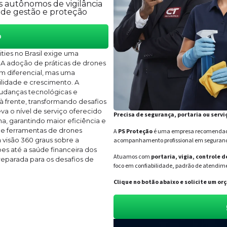
 autônomos de vigilância
 de gestão e proteção
o
ties no Brasil exige uma
 A adoção de práticas de drones
m diferencial, mas uma
lidade e crescimento. A
udanças tecnológicas e
à frente, transformando desafios
a o nível de serviço oferecido
Precisa de segurança, portaria ou servi
a, garantindo maior eficiência e
 e ferramentas de drones
A
PS Proteção
é uma empresa recomendada 
visão 360 graus sobre a
acompanhamento profissional em segurança 
s até a saúde financeira dos
Atuamos com
portaria, vigia, controle 
reparada para os desafios de
foco em confiabilidade, padrão de atendime
Clique no botão abaixo e solicite um 