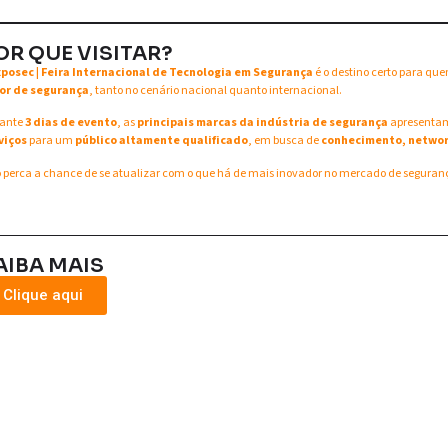
OR QUE VISITAR?
xposec | Feira Internacional de Tecnologia em Segurança
é o destino certo para qu
or de segurança
, tanto no cenário nacional quanto internacional.
ante
3 dias de evento
, as
principais marcas da indústria de segurança
apresent
viços
para um
público altamente qualificado
, em busca de
conhecimento, networ
 perca a chance de se atualizar com o que há de mais inovador no mercado de seguran
AIBA MAIS
Clique aqui