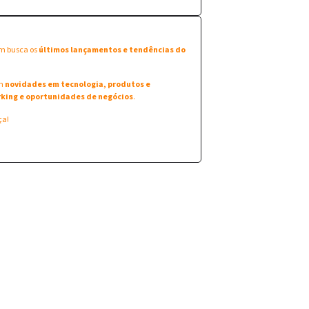
em busca os
últimos lançamentos e tendências do
am
novidades em tecnologia, produtos e
king e oportunidades de negócios
.
ça!