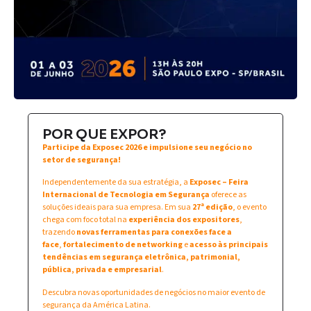
POR QUE EXPOR?
Participe da Exposec 2026 e impulsione seu negócio no
setor de segurança!
Independentemente da sua estratégia, a
Exposec – Feira
Internacional de Tecnologia em Segurança
oferece as
soluções ideais para sua empresa. Em sua
27ª edição
, o evento
chega com foco total na
experiência dos expositores
,
trazendo
novas ferramentas para conexões face a
face
,
fortalecimento de networking
e
acesso às principais
tendências em segurança eletrônica, patrimonial,
pública, privada e empresarial
.
Descubra novas oportunidades de negócios no maior evento de
segurança da América Latina.