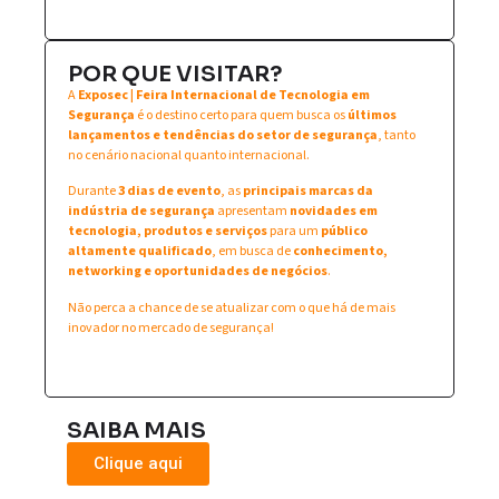
POR QUE VISITAR?
A
Exposec | Feira Internacional de Tecnologia em
Segurança
é o destino certo para quem busca os
últimos
lançamentos e tendências do setor de segurança
, tanto
no cenário nacional quanto internacional.
Durante
3 dias de evento
, as
principais marcas da
indústria de segurança
apresentam
novidades em
tecnologia, produtos e serviços
para um
público
altamente qualificado
, em busca de
conhecimento,
networking e oportunidades de negócios
.
Não perca a chance de se atualizar com o que há de mais
inovador no mercado de segurança!
SAIBA MAIS
Clique aqui