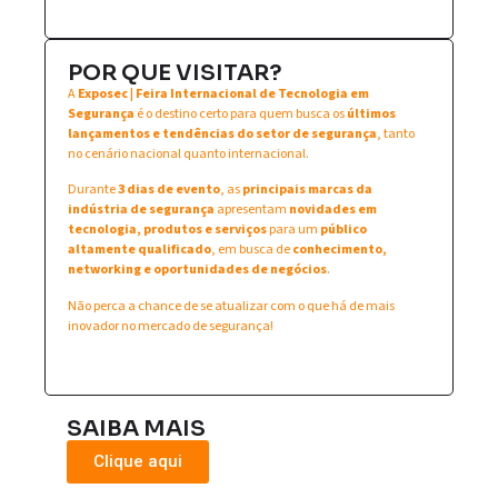
POR QUE VISITAR?
A
Exposec | Feira Internacional de Tecnologia em
Segurança
é o destino certo para quem busca os
últimos
lançamentos e tendências do setor de segurança
, tanto
no cenário nacional quanto internacional.
Durante
3 dias de evento
, as
principais marcas da
indústria de segurança
apresentam
novidades em
tecnologia, produtos e serviços
para um
público
altamente qualificado
, em busca de
conhecimento,
networking e oportunidades de negócios
.
Não perca a chance de se atualizar com o que há de mais
inovador no mercado de segurança!
SAIBA MAIS
Clique aqui