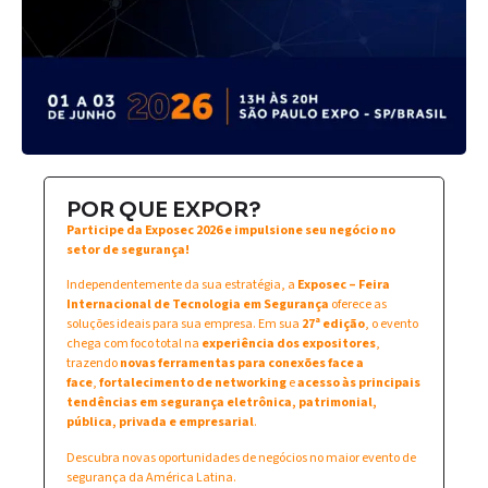
POR QUE EXPOR?
Participe da Exposec 2026 e impulsione seu negócio no
setor de segurança!
Independentemente da sua estratégia, a
Exposec – Feira
Internacional de Tecnologia em Segurança
oferece as
soluções ideais para sua empresa. Em sua
27ª edição
, o evento
chega com foco total na
experiência dos expositores
,
trazendo
novas ferramentas para conexões face a
face
,
fortalecimento de networking
e
acesso às principais
tendências em segurança eletrônica, patrimonial,
pública, privada e empresarial
.
Descubra novas oportunidades de negócios no maior evento de
segurança da América Latina.