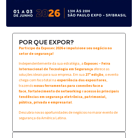
POR QUE EXPOR?
Participe da Exposec 2026 e impulsione seu negócio no
setor de segurança!
Independentemente da sua estratégia, a
Exposec – Feira
Internacional de Tecnologia em Segurança
oferece as
soluções ideais para sua empresa. Em sua
27ª edição
, o evento
chega com foco total na
experiência dos expositores
,
trazendo
novas ferramentas para conexões face a
face
,
fortalecimento de networking
e
acesso às principais
tendências em segurança eletrônica, patrimonial,
pública, privada e empresarial
.
Descubra novas oportunidades de negócios no maior evento de
segurança da América Latina.