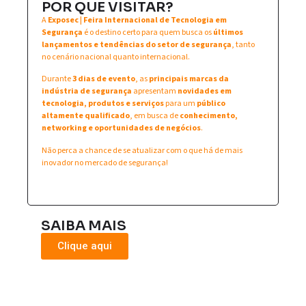
POR QUE VISITAR?
A
Exposec | Feira Internacional de Tecnologia em
Segurança
é o destino certo para quem busca os
últimos
lançamentos e tendências do setor de segurança
, tanto
no cenário nacional quanto internacional.
Durante
3 dias de evento
, as
principais marcas da
indústria de segurança
apresentam
novidades em
tecnologia, produtos e serviços
para um
público
altamente qualificado
, em busca de
conhecimento,
networking e oportunidades de negócios
.
Não perca a chance de se atualizar com o que há de mais
inovador no mercado de segurança!
SAIBA MAIS
Clique aqui