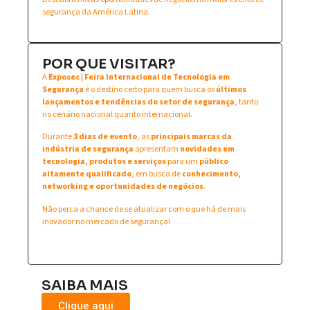
segurança da América Latina.
POR QUE VISITAR?
A
Exposec | Feira Internacional de Tecnologia em
Segurança
é o destino certo para quem busca os
últimos
lançamentos e tendências do setor de segurança
, tanto
no cenário nacional quanto internacional.
Durante
3 dias de evento
, as
principais marcas da
indústria de segurança
apresentam
novidades em
tecnologia, produtos e serviços
para um
público
altamente qualificado
, em busca de
conhecimento,
networking e oportunidades de negócios
.
Não perca a chance de se atualizar com o que há de mais
inovador no mercado de segurança!
SAIBA MAIS
Clique aqui