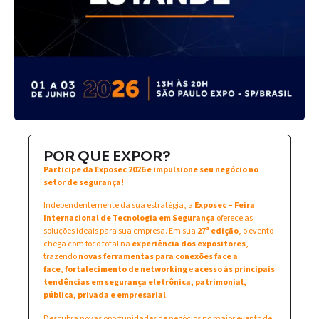
POR QUE EXPOR?
Participe da Exposec 2026 e impulsione seu negócio no
setor de segurança!
Independentemente da sua estratégia, a
Exposec – Feira
Internacional de Tecnologia em Segurança
oferece as
soluções ideais para sua empresa. Em sua
27ª edição
, o evento
chega com foco total na
experiência dos expositores
,
trazendo
novas ferramentas para conexões face a
face
,
fortalecimento de networking
e
acesso às principais
tendências em segurança eletrônica, patrimonial,
pública, privada e empresarial
.
Descubra novas oportunidades de negócios no maior evento de