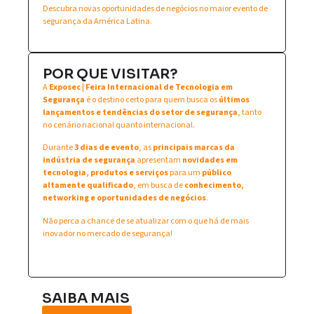
Descubra novas oportunidades de negócios no maior evento de
segurança da América Latina.
POR QUE VISITAR?
A
Exposec | Feira Internacional de Tecnologia em
Segurança
é o destino certo para quem busca os
últimos
lançamentos e tendências do setor de segurança
, tanto
no cenário nacional quanto internacional.
Durante
3 dias de evento
, as
principais marcas da
indústria de segurança
apresentam
novidades em
tecnologia, produtos e serviços
para um
público
altamente qualificado
, em busca de
conhecimento,
networking e oportunidades de negócios
.
Não perca a chance de se atualizar com o que há de mais
inovador no mercado de segurança!
SAIBA MAIS