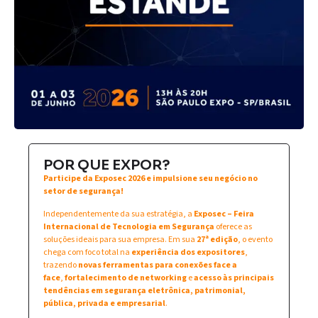
POR QUE EXPOR?
Participe da Exposec 2026 e impulsione seu negócio no
setor de segurança!
Independentemente da sua estratégia, a
Exposec – Feira
Internacional de Tecnologia em Segurança
oferece as
soluções ideais para sua empresa. Em sua
27ª edição
, o evento
chega com foco total na
experiência dos expositores
,
trazendo
novas ferramentas para conexões face a
face
,
fortalecimento de networking
e
acesso às principais
tendências em segurança eletrônica, patrimonial,
pública, privada e empresarial
.